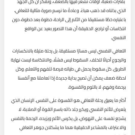
بفترات صعبة، أوقات نشعر فيها بالضعف، ونفكر أن كل الجهد
الذي بذلناه قد ذهب هباءً. وعادةً ما نرسم صورة مثالية للتعافي،
باعتباره خطًا مستقيمًا من الألم إلى الراحة، خطوة بعد خطوة، دون
انتكاسات أو تراجع. الحقيقة أن هذا التصور بعيد عن الواقع
النفسي.
التعافي النفسي ليس مسارًا مستقيمًا، بل رحلة مليئة بالانكسارات
والرجوع أحيانًا للخلف. السقوط ليس فشلًا، والانتكاسة ليست نهاية
الطريق. كل سقوط يحمل في طياته فرصة للفهم والتعلم، وكل
لحظة ضعف يمكن أن تصبح بداية جديدة إذا تعاملنا مع أنفسنا
برحمة وفهم، لا باللوم والقسوة.
أكثر ما يعيق رحلة التعافي هو القسوة على النفس. الإنسان الذي
يتعرض للألم النفسي ويكرر جلد ذاته باسم القوة أو الصلابة، لا
يشجع نفسه على النهوض، بل يكرس الألم ويزيده. الرحمة بالنفس
والاعتراف بالمشاعر الحقيقية هما ما يشكلان جوهر التعافي