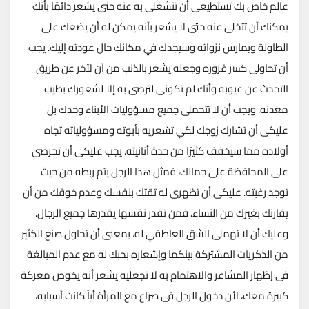
عالم خاص بك تستطيعى أن تنشغلى به عنه حتى يشعر دائمًا بأنك
يمكنك أن تتخلى عنه حتى لا يشعر بأنه يمكن له أن يضعك على
الطاولة ويمارس نزواته وسيجدك في مكانك حال عودته إليك. يجب
أن تحاولى كسر غروره وجعله يشعر بالذنب من آن لآخر عن طريق
التحدث عن عيوبه وأنك لم تكونى لترضى به إلا لشعورك بطيب
معدنه. ويجب أن لا تتحملى جميع مسؤوليات الأبناء وحدك بل
عليكى أن تشارك زوجك لكي تشعريه بأبوته ومسؤولياته تجاه
أولاده مما سيخفف كثيرًا من حدة أنانيته. يجب عليكى أن تحرصى
على المحافظة على جمالك، فمثل هذا الرجل يتم ربطه من حيث
توجد رغبته. عليكى أن تظهرى له ثقتك بنفسك وعدم خوفك من أن
يقارنك بغيرك من النساء، فمن تقدر نفسها يقدرها جميع الرجال.
وعليك أن لا تهملى الشق العاطفي له، بمعنى أن تحاول صنع الكثير
من الذكريات المشتركة بينكما وإشعاره بحبك له مع عدم المبالغة
فى إظهار المشاعر والاهتمام به لا تجعليه يشعر أنه يخوض معركة
كبيرة معك، لأن دخول الرجل فى صراع مع المرأة أياً كانت أسبابه،