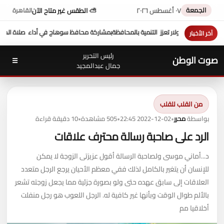
الجمعة
٠٧ أغسطس ٢٠٢٦
⛅ الطقس غير متاح الآن
القاهرة
اركة محافظ سوهاج في أداء صلاة الجمعة ....وكيل وزارة الأوقاف يخطب عن " الرشوة و
آخر الأخبار
رئيس التحرير
صوت الوطن
☰
جمال عبدالمجيد
من القلب للقلب
بواسطة
محرر
•
2022-12-02 22:45
•
505 مشاهدة
•
10 دقيقة قراءة
الرد على صاحبة رسالة محترف علاقات
د...أماني موسى ولصاحبة الرسالة أقول عزيزتى الزوجة لا يمكن
للإنسان أن يتغير بالكامل لذلك ففي معظم الأحيان يرجع الرجل متعدد
العلاقات إلى سابق عهده حتى ولو بصورة جزئية مما يجعل زوجته تشعر
بالألم طوال الوقت وبأنها غير كافية له. الرجل اللعوب هو رجل منفلت
أخلاقيا مم