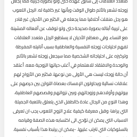
متعدد العلاقات إلى سابق عهده حتى ولو بصورة جزئية مما يجعل
زوجته تشعر بالألم طوال الوقت وبأنها غير كافية له. الرجل اللعوب
هو رجل منفلت أخلاقيا مما يجعله في الكثير من الأحيان غير قادر
على تربية أبنائه بصورة صحيحة حتى ولو توقف عن أفعاله المشينة
مع النساء. وفي معظم الأحيان لا يستطيع الرجل متعدد العلاقات
تفهم احتياجات زوجته النفسية والعاطفية بسبب أنانيته المفرطة
وتركيزه على احتياجاته الشخصية مما سيجعل زوجته تشعر بالألم
والوحدة والافتقاد للاهتمام في أغلب حياتها الزوجية معه. أعتقد
أن حالة زوجك ليست هي الأولى من نوعها، فكثير من الأزواج لهم
علاقات نسائية ويحاولون الإمساك بعصاة التوازن بين حرصهم على
بيوتهم وأولادهم وزوجاتهم، وبين نزواتهم وقصصهم العاطفية،
وهذا النوع من الرجال عادة كالطفل الذي يتعلق باللعبة الجميلة
التي يراها· وقبل معرفة كيفية علاج الزوج اللعوب يجب ان تعرفى
الاسباب التي يمكن ان تؤدي الى اكتسابه هذه الصفة وقيامه
بالسلوكيات التي تترتب عليها. -يمكن ان يرتبط هذا بأسباب نفسية.