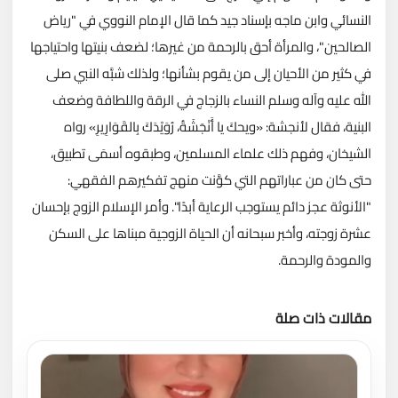
النسائي وابن ماجه بإسناد جيد كما قال الإمام النووي في "رياض
الصالحين"، والمرأة أحق بالرحمة من غيرها؛ لضعف بنيتها واحتياجها
في كثير من الأحيان إلى من يقوم بشأنها؛ ولذلك شبَّه النبي صلى
الله عليه وآله وسلم النساء بالزجاج في الرقة واللطافة وضعف
البنية، فقال لأنجشة: «ويحكَ يا أَنْجَشَةُ، رُوَيْدَكَ بِالقَوَارِيرِ» رواه
الشيخان، وفهم ذلك علماء المسلمين، وطبقوه أسمَى تطبيق،
حتى كان من عباراتهم التي كوَّنت منهج تفكيرهم الفقهي:
"الأنوثة عجز دائم يستوجب الرعاية أبدًا". وأمر الإسلام الزوج بإحسان
عشرة زوجته، وأخبر سبحانه أن الحياة الزوجية مبناها على السكن
والمودة والرحمة.
مقالات ذات صلة
تحميل المزيد