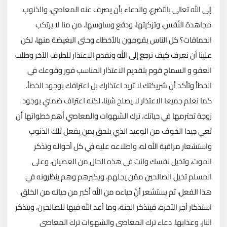
إلى الله تعالى بالتضرع، والدعاء بأن يصرف عنه المعاصي، والذنوب.
مجاهدة النّفس، وتزكيتها، ودفع وساوسها. من منا لا يرتكب
الحماقات؟ كل الناس يقومون بالأخطاء وحتى البغيضة منها، لكن
علينا أن نعرف كيف نرجع إلى الله ونقدم الاعتذار للطرف الآخر وطلب
العفو و السماح قوم بتقديم الاعتذار المناسب فور وقوعك في
الخطأ وتأكد أن شريكتك لا تريد اعتذارك بل اعترافك بوجود الخطأ.
كما نعلم جميعا الاعتذار لا يصلح شيئا، لكنه اعتراف ضمني بوجود
زوجة تحترمها في حياتك. ترك الشهوات والمعاصي أهم خطواتها أن
تعي جيدا الخوف من الوعيد الذي يلحق بمن يفعل تلك الذنوب
واستشعار مراقبة الله له، واطلاعه عليه في كل أحواله وتذكر
الموت، وتخيل نفسك وانت في هذه الحال من العصيان، وعلى
المسلم تخيل الصالحين ممّن يجلهم، ويكبرهم وهم ينظرونه في
هذا الفعل، ثم يستشعر أنّ حياءه من الله أكبر من حيائه من الخلق.
استذكار أجر الآخرة، فيتذكر الجنة، وما أعد الله فيها للصالحين، ويتذكر
النار، وعذابها. دعاء ترك المعاصي والشهوات ترك المعاصي