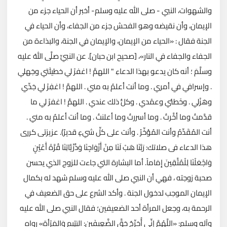
والشهوات، النبي - صلى الله عليه وسلم- أخبر أن الحياء جزء من
الإيمان، وأن نقيضه وهو الفحش جزء من الجفاء، وأن الحياء في
الجنة فقال : «الحياء من الإيمان، والإيمان في الجنة، والبذاءة من
الجفاء والجفاء في النار»، [صحيح ابن حبان]. عن النبيِّ صلَّى اللهُ عليه
وسلَّمَ ؛ أنه كان يدعو بهذا الدعاءِ " اللهمَّ ! اغفرْ لي خطيئَتي وجَهلي
. وإسرافي في أمري . وما أنت أعلمُ به مني . اللهمَّ ! اغفِرْ لي جَدِّي
وهَزْلي . وخَطئي وعمْدي . وكلُّ ذلك عندي . اللهمَّ ! اغفرْ لي ما
قدَّمتُ وما أخَّرتُ . وما أسررتُ وما أعلنتُ . وما أنت أعلمُ به مني .
أنت المُقَدِّمُ وأنت المُؤخِّرُ . وأنت على كلِّ شيءٍ قديرٌ). عزيزتى كررى
هذا الدعاء فى صلاتك: رَبَّنَا هَبْ لَنَا مِنْ أَزْوَاجِنَا وَذُرِّيَّاتِنَا قُرَّةَ أَعْيُنٍ
وَاجْعَلْنَا لِلْمُتَّقِينَ إِمَاماً. أما البشارة التي جاءت للزوج الذي يحسن
صحبة زوجته ، فهي أن النبي صلى الله عليه وسلم شهد له بكمال
الإيمان الموجب لدخول الجنة . وأكد الشرع على حق الضعيف في
الرحمة به، وجعل المرأة أحد الضعيفين؛ فقال النبي صلى الله عليه
وآله وسلم: «اللَّهُمَّ إنِّي أُحَرِّجُ حَقَّ الضَّعِيفَينِ: اليَتِيم وَالمَرْأة» رواه