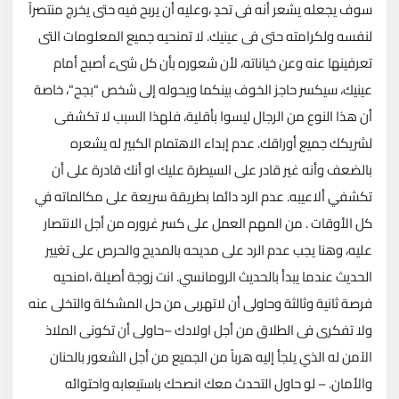
سوف يجعله يشعر أنه فى تحدٍ ،وعليه أن يربح فيه حتى يخرج منتصراً
لنفسه ولكرامته حتى فى عينيك. لا تمنحيه جميع المعلومات التى
تعرفينها عنه وعن خياناته، لأن شعوره بأن كل شىء أصبح أمام
عينيك، سيكسر حاجز الخوف بينكما ويحوله إلى شخص "بجح"، خاصة
أن هذا النوع من الرجال ليسوا بأقلية، فلهذا السبب لا تكشفى
لشريكك جميع أوراقك. عدم إبداء الاهتمام الكبير له يشعره
بالضعف وأنه غير قادر على السيطرة عليك او أنك قادرة على أن
تكشفي ألاعيبه. عدم الرد دائما بطريقة سريعة على مكالماته في
كل الأوقات . من المهم العمل على كسر غروره من أجل الانتصار
عليه، وهنا يجب عدم الرد على مديحه بالمديح والحرص على تغيير
الحديث عندما يبدأ بالحديث الرومانسي. انت زوجة أصيلة ،امنحيه
فرصة ثانية وثالثة وحاولى أن لاتهربى من حل المشكلة والتخلى عنه
ولا تفكرى فى الطلاق من أجل اولادك –حاولى أن تكونى الملاذ
الآمن له الذي يلجأ إليه هرباً من الجميع من أجل الشعور بالحنان
والأمان. – لو حاول التحدث معك انصحك باستيعابه واحتوائه