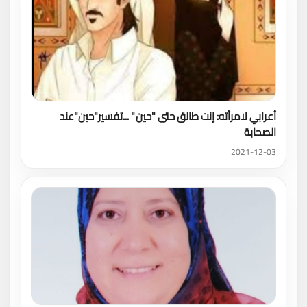
أعرابي لامرأته: إنت طالق حتى "حين." ...تفسير"حين"عند
الصحابة
2021-12-03