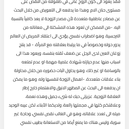
فقد يعود الى كون الزوج عانى في طفولته من النقص على
مستوى حنان الام. وهذا ما يدفعه الى التعويض من خلال البحث
عن مصادر عاطفية متعددة لأن مصدر الزوجة لا يعد كافياً بالنسبة
اليه. -من الممكن ان تعود هذه المشكلة الى معاناته من
النرجسية. وهو اضطراب نفسي يؤدي الى اعتقاد المريض ان العالم
يدور حوله وخصوصاً في ما يرتبط بعلاقته مع المرأة. - قد ينتج
زوغان العين لدى الرجل عن ضعف ثقته بنفسه. ويعود هذا الى
اسباب منها عدم حيازته شهادة علمية مهمة او عدم تمتعه
بالوسامة او غير ذلك. وهو يحاول اثبات حضوره من خلال محاولة
بناء علاقات متعددة. -اهمال الزوجة لنفسها وله. وهو ما يمكن
ان يدفعه الى البحث عن المظهر الانيق والاهتمام خارج إطار
العلاقة الزوجية. عزيزتى حبك له شىء جميل وهذه نعمة،
وعلاقتكم كلها في مجملها رائعة، ولديكما الأبناء، لكن عيبه الوحيد
ميله الى تعدد علاقاته، وهو في الغالب نقص نفسي، وحاجة غير
سوية، وليس هناك ما يمنع أيضا من الاستعانة بطبيب نفسي