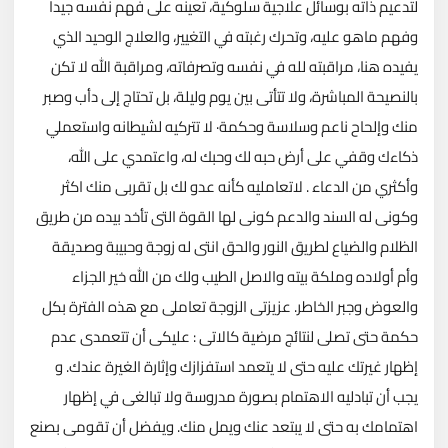
لتدعيم ذاته بوسائل علاجية سلوكية، تعينه على فهم نفسه جيدا
وفهم ماهو عليه، وتحرك رغبته في التغيير، والعلاج الوحيد الذي
يفيده هنا، مراقبته لله في نفسه وتصرفاته، ومراقبة الله لا تكن
بالنصيحة المباشرة، ولا تتأتى بين يوم وليلة، بل تحتاج إلى دأب وصبر
منك وإلحاح ناعم وسلاسة وحكمة· لا تتركيه لشيطانه واستعملي
ذكاءك وقفي على أرض حبه لك وحبك له، واعتمدي على الله،
وأكثري من الدعاء . لاتعامليه كأنه عدو لك بل تقربى منك اكثر
وكونى له السند والدعم كونى لها القوة التى تأخد بيده من طريق
الظلام والضياع لطريق النور والحق انتى له زوجة وحبيبة وصديقة
وأم أولاده وملكة بيته والاصل الطيب ولك من الله خير الجزاء
والعوض وجبر الخاطر. عزيزتى الزوجة تعاملى مع هذه الفترة بكل
حكمة حتى تصلى لنتائج مرضية كالاتى : عليكى أن تتعمدى عدم
إظهار غيرتك عليه حتى لا يتعمد استفزازك وإثارة الغيرة عندك. و
يجب أن تبادليه الاهتمام بصورة مدروسة ولا تبالغى في إظهار
اهتمامك به حتى لا يبتعد عنك ويمل منك. ويفضل أن تقومى بصنع