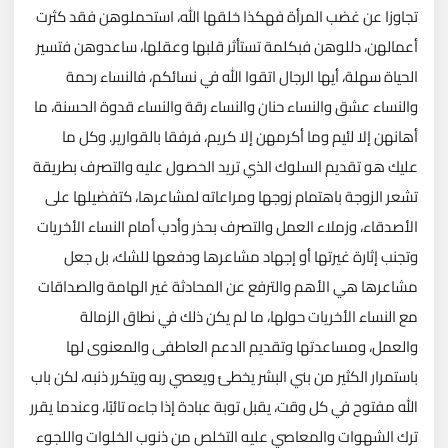
تجاوزا عن غضب المرأة فهكذا خلقها الله، استحملوهن فقد كثرت
أعمالهن، دللوهن فبكلمة تستأثر قلبها وعقلها، ساعدوهن فتسير
الحياة سهلة، أيها الرجال اتقوا الله في نسائكم، فالنساء رحمة
والنساء عشق والنساء حنان والنساء رقة والنساء قدوة الحسنة، ما
أهانهن إلا لئيم وما أكرمهن إلا كريم، فرفقا بالقوارير. وكل ما
عليك هو تقديم السلوك الذي تريد الحصول عليه والتصرف بطريقة
تشعر الزوجة باهتمام زوجها ومراعاته لمشاعرها، كتفضيلها على
الأصدقاء، وزملاء العمل والتصرف بحذر وأدب أمام النساء الأخريات
وتجنب إثارة غيرتها أو إجهاد مشاعرها ودفعها للشك، بل جعل
مشاعرها هي الأهم والترفع عن المحادثة غير الهامة والصداقات
مع النساء الأخريات حولها، ما لم يكن ذلك في نطاق الزمالة
والعمل، ومساعدتها وتقديم الدعم العاطفى والمعنوى لها
باستمرار الكثير من بني البشر يخطئ ويعصي ربه ويتكرر ذنبه، لكن باب
الله مفتوح في كل وقت، يقبل توبة عبادة إذا جاءه تائبًا، وعندما يقرر
ترك الشهوات والمعاصي عليه التخلص من ذنوب الخلوات واللجوء