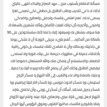
مسألة الانتقام بأسلوب مرح. ـ عهد الصراخ والبكاء انتهى غاليتي
لذلك لا داعي للنحيب وطلب الطلاق بل خططي لكي تصبحي لغزا
يسعى لحله.. نعم اهتمي بنفسك وتجملي وتعطري واضحكي
وامرحي وأخبريه بأن حياتك تغيرت للأفضل وبأنك تشعرين بالسعادة..
هنا سوف ينشغل بك وسيعود إليك راغما لأنك ستستحوذين على 90
بالمائة من أفكاره. ـ ـ أهم شيء عزيزتي الزوجة أن لا تشكي يوما
في جاذبيتك وجمالك وأن لا تفقدي ثقتك بنفسك، بل كوني راقية
بأخلاقك، جميلة في مظهرك، حريصة على بيتك، قوية ولا تسمحى
للضعف والاستسلام أن يتمكن منك والله المستعان خصوصا انك
ترفضين الطلاق وكلك أمل أن يصلح الله حاله ويرده اليك ردا جميلا .
وعليك بالصلاة والدعاء والتقرب إلى الله اللهمّ يا مسخّر الرّياح
لسليمان، ويا مسخّر الحوت ليونس، ويا مُسخّر النار لنبيّنا إبراهيم، ويا
مُسخّر جبريل لمحمّد، أسألك أن تُسخّر لي زوجي، وأن تكفني شرّه،
اللهمّ اجعل زوجي قرّة عيني، واجعلني قرّة عينه. وانتم ايها الأزواج
رفقا يالقوارير فالنساء مكانها القلوب وفوق الرؤوس أيها الرجال