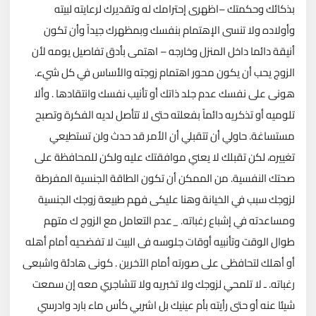
بذكائك وحكمتك –اظهرى إحترامك له وتقديرك لرعايته لبيته
وأولاده ولا تنسى الإهتمام بنفسك وبمظهرك جيداً وأن تكون
أنيقة دائما داخل المنزل وخارجه – اهتمى بأدق تفاصيل يومه لأن
الزوج يحب أن يكون محور اهتمام زوجته والأساس في كل شيء.
هونى على نفسك عدم جلد ذاتك أو تأنيب نفسك وانتقادها . وألا
تلوميه أو تذكريه دائماً بفعلته حتى لا تتأصل لديه الفكرة وتصبح
مستساغة. حاولي أن تتقبلي أن الأمر قد حدث ولن تستطيعي
تغييره، لكن تقبلك لا يعني موافقتك عليه ولكن للمحافظة على
صحتك النفسية. من الممكن أن تكون الطاقة الجنسية المفرطة
لزوجك سبب في الخيانة وهنا عليكى فهم طبيعة زوجك الجنسية
ومساعدته في إشباع رغباته. _عدم التعامل مع الزوج ك متهم
طوال الوقت وتأنبيه أوقات جلوسه فى البيت لا تفضحيه أمام أهله
أو أهلك لتحافظى على صورته أمام الآخرين . كونى هادئة واشبعى
رغباته. ـ لا تلمحي لزوجك ولا تخبريه ولا تتشاجري معه إن سمعت
شيئا عنه أو حتى رأيته بأم عينيك بل اشربي كأس ماء بارد وادرسي