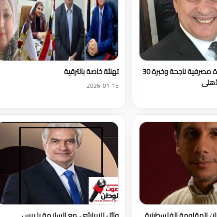
محمد شتا...قيادة مصرفية ناجحة وخبرة 30
تهنئة خاصة بالترقية
لأهلى
2026-01-15
ان المقاومة الفلسطينية
وائل الإبراشي..مع السلامة يا ريس