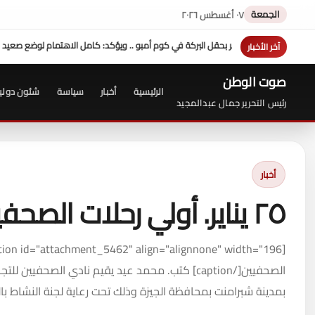
الجمعة
٠٧ أغسطس ٢٠٢٦
محافظ سوهاج: موافقة الرئيس
آخر الأخبار
صوت الوطن
الرئيسية
أخبار
سياسة
شئون دولي
رئيس التحرير جمال عبدالمجيد
أخبار
٢٥ يناير. أولي رحلات الصحفيين لقرية صدفة
الصحفيين[/caption] كتب. محمد عيد يقيم نادي الصحفي
بمدينة شبرامنت بمحافظة الجيزة وذلك تحت رعاية لجنة النشاط بال