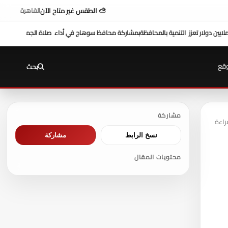
⛅ الطقس غير متاح الآن
القاهرة
سوهاج في أداء صلاة الجمعة ....وكيل وزارة الأوقاف يخطب عن " الرشوة وخطرها علي ا
قع
بحث
مشاركة
نسخ الرابط
مشاركة
محتويات المقال