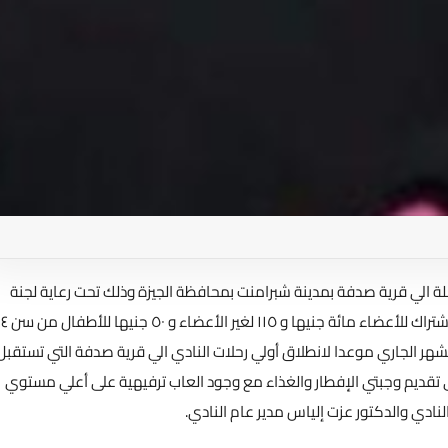
ة الي قرية صدفة بمدينة شبرامنت بمحافظة الجيزة وذلك تحت رعاية لجنة
النشاط بالنادي التي ترأسها الزميلة أسماء عبد الحكم ويبلغ قيمة الاشتراك للأعضاء مائة جنيها و ١١٥ لغير الأعضاء و ٥٠ جنيها للأطفال من سن ٤
نشاط بالنادي يوم ٢٥ يناير من الشهر الجاري موعدا لانطلاق أولي رحلات النادي الي قرية صدفة التي تستقبل
 تقديم وجبتي الإفطار والغذاء مع وجود العاب ترفيهية على أعلي مستوي
نادي والدكتور عزت إلياس مدير عام النادي.