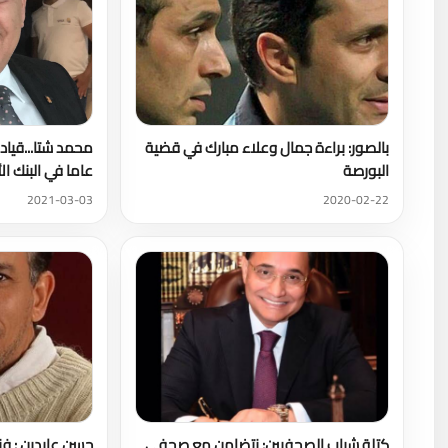
بالصور: براءة جمال وعلاء مبارك في قضية
البورصة
عاما في البنك ا
2021-03-03
2020-02-22
كتلة شباب الصحفيين: نتضامن مع صحفي
حسن عابدين : فن