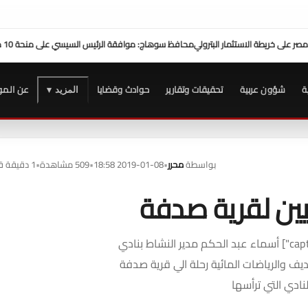
 السيسي على منحة 10 ملايين دولار تعزز التنمية بالمحافظة
بمشاركة محافظ 
ة
شؤون عربية
تحقيقات وتقارير
حوادث وقضايا
عن المو
المزيد ▾
بواسطة
محرر
•
2019-01-08 18:58
•
509 مشاهدة
•
1 دقيقة قراءة
[caption id="attachment_5462" align="alignnone" width="196"] أسماء عبد الحكم مدير النشاط بنادي
ين للتجديف والرياضات المائية رحلة الي قرية صدفة
نادي التي ترأسها