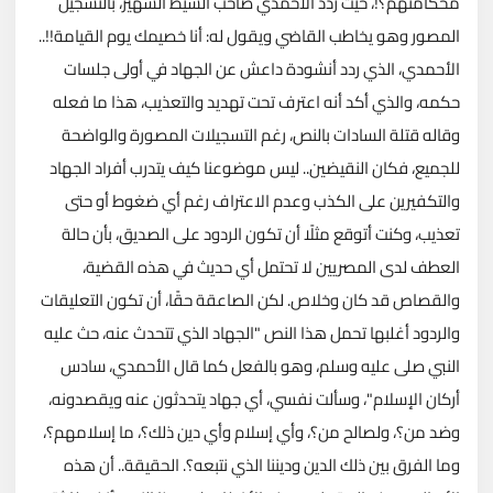
محكامتهم؟!، حيث ردد الأحمدي صاحب السيط الشهير، بالتسجيل
المصور وهو يخاطب القاضي ويقول له: أنا خصيمك يوم القيامة!!..
الأحمدي، الذي ردد أنشودة داعش عن الجهاد في أولى جلسات
حكمه، والذي أكد أنه اعترف تحت تهديد والتعذيب، هذا ما فعله
وقاله قتلة السادات بالنص، رغم التسجيلات المصورة والواضحة
للجميع، فكان النقيضين.. ليس موضوعنا كيف يتدرب أفراد الجهاد
والتكفيرين على الكذب وعدم الاعتراف رغم أي ضغوط أو حتى
تعذيب، وكنت أتوقع مثلًا أن تكون الردود على الصديق، بأن حالة
العطف لدى المصريين لا تحتمل أي حديث في هذه القضية،
والقصاص قد كان وخلاص. لكن الصاعقة حقًا، أن تكون التعليقات
والردود أغلبها تحمل هذا النص "الجهاد الذي تتحدث عنه، حث عليه
النبي صلى عليه وسلم، وهو بالفعل كما قال الأحمدي، سادس
أركان الإسلام"، وسألت نفسي، أي جهاد يتحدثون عنه ويقصدونه،
وضد من؟، ولصالح من؟، وأي إسلام وأي دين ذلك؟، ما إسلامهم؟،
وما الفرق بين ذلك الدين وديننا الذي نتبعه؟. الحقيقة.. أن هذه