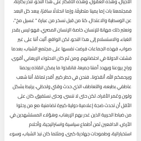
الأجيال، وهذه العقول، وهذه الأفكار على هذا النحو، تُنذر بكارثة،
فمجتمعنا بات إما يمينا متطرفًا، وإما انحلالًا سافرًا، يبعد كل البعد
عن الوسطية والاعتدال. كنا من قبل نسخر من عبارة " غسيل مخ"،
ونعتبر ذلك مهانة للإنسان، خاصة الإنسان المصري، فهو ليس بقدر
الغباء، والاستسلام إلى هذا النحو، لكن الواقع، أثبت أننا على غير
صواب، فهذه الجماعات فرضت نفسها على مجتمع الشباب، بعدما
فشلت الدولة في احتضانهم، ومن ثم كان الاحتواء الإرهابي أقوى،
وراح يروعنا ويهدد أمننا جميعا، فانقذوا ما يمكن انقاذه يرحمنا
ويرحمكم الله، أنقذونا.. فنحن في خطر كبير. أقدر تمامًا، أننا شعب
عاطفي بطبعه، والتعاطف الذي حدث وقتي ولحظي، يرتبط بشكل
ولون وعُمر الأفراد، لكن حتى لا ننسى، وحتى نستفيق، كان على
الأقل أن تحدث ضجة إعلامية دولية كبيرة تضامنية مع من رحلوا
من ضباط الحربية الذين غدر بهم الإرهاب، وهؤلاء المستشهدين في
الأرض، الدافعين ثمن أطماع سياسية واستراتيجية، وأحلام
استخباراتية، وطموحات جهادية كبرى، ومثلما كان نبذ الشباب، وسوء