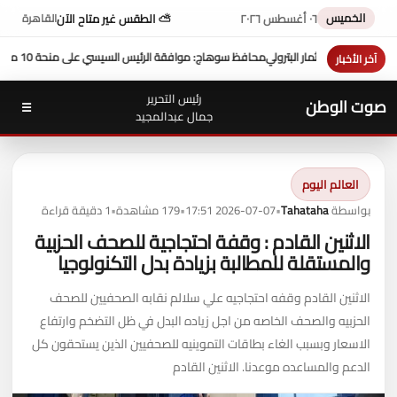
الخميس
٠٦ أغسطس ٢٠٢٦
⛅ الطقس غير متاح الآن
القاهرة
منحة 10 ملايين دولار تعزز التنمية بالمحافظة
بمشاركة محافظ سوهاج 
آخر الأخبار
رئيس التحرير
صوت الوطن
☰
جمال عبدالمجيد
العالم اليوم
بواسطة
Tahataha
•
2026-07-07 17:51
•
179 مشاهدة
•
1 دقيقة قراءة
الاثنين القادم : وقفة احتجاجية للصحف الحزبية
والمستقلة للمطالبة بزيادة بدل التكنولوجيا
الاثنين القادم وقفه احتجاجيه علي سلالم نقابه الصحفيين للصحف
الحزبيه والصحف الخاصه من اجل زياده البدل في ظل التضخم وارتفاع
الاسعار وبسبب الغاء بطاقات التموينيه للصحفيين الذين يستحقون كل
الدعم والمساعده موعدنا. الاثنين القادم