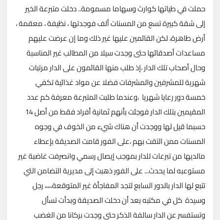
حملت في طياتها كوارث وسهاما مسمومة.. دخلت متبرعة الخير
إلى شقة كبيرة تسع من المسنات ألف فوجدتها ، نظيفة ، معقمة ،
أرض طاهرة، لكن القائمين عليها غير ذلك وما إن عرضت عليهم
مساعدات أصدقائها حتى وجدت سيلا من المطالب غير المناسبة
وحال أصحاب تلك الدار ،إذ طلب منها القائمون على الدار مرتبات
شهرية للمشرفين والمشرفات فضلا عن مواد غذائية تكفي
خمسة دور رعايا شهريا ،وعندما طلبت المتبرعة معرفة كم عدد
المقيمين بتلك الدار فوجئت بأنهم ثمانية أفراد فقط من أصل 14
حسبما قيل لها ووجدت أن هناك شيء من الخوف في وجوه
المسنات ممن التقت بهم ،على الفور قامت الصديقة بإعطاء
مالديها من تبرعات للدار بموجب إيصال رسمي وانصرفت غاضبة غير
مستوعبه لما يحدث... على الفور ذهبت إلى مديرية التضامن التي
تتبع لها الدار بالدور السابع لتجد المفاجأة غير المتوقعة،،،،، رجل
وسيدة كل في مكتبه بعد أن دخلت الصديقة وبدأت تسأل
وتستفسر عن الدار سالفة الذكر حتى وجدت بركانا من الغضب