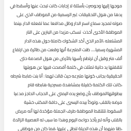
موجها إليها وحوصرت بأسئلة لا إجابات كانت تبحث عنها وأسقط في
يدها من هول التحقيقات غير الرسمية من الموظف الذي على
صوته لمجرد سماع اسم الدار وظل مدافعا عما تفعله الدار ،بينما
الموظفة الأخرى أخذت تسكب مزيدا من البنزين على النار
المشتعله ،الأمر الذي أكد الشكوك كاملة حول هذه الدار
المشهرة رسميا..... ظنت المتبرعة أنها وقعت من طائرة من ارتفاع
ألف متر وقبل أن ترتطم رأسها بالأرض من هول الصدمة حتى
تلقفتها يد حانية تمثلت في كلمة أفصحت فيها عن هويتها
الحقيقية بجانب كونها متبرعه حيث قالت لهما : أنا بنت ضابط شرطه
،كانت تلك الكلمة كفيلة بمشاهدة مسرحية هابطه قام
ببطولتهاالموظف بأن وضع يده اليمني على الحجاب الحاجز مدعيا
مرضه بالقلب ،وتوكأ بيده اليسرى على حافة المكتب خشية
السقوط ،لتلتقط الموظفة طرف الجملة مؤكدة لها أنه مريض
بالقلب وأنه لم يأخذ دواءه اليوم وهذا ما سبب له العصبية الزائدة
،ظنا منهما أن هذه الحيلة تنطلي عليها ،فما كان من موظفي