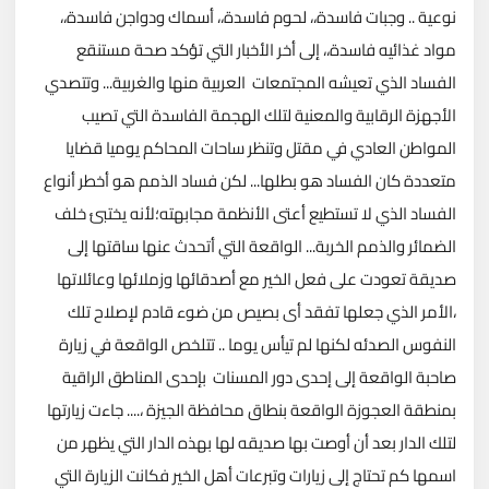
نوعية .. وجبات فاسدة،، لحوم فاسدة،، أسماك ودواجن فاسدة،،
مواد غذائيه فاسدة،، إلى أخر الأخبار التي تؤكد صحة مستنقع
الفساد الذي تعيشه المجتمعات العربية منها والغربية...
وتتصدي
الأجهزة الرقابية والمعنية لتلك الهجمة الفاسدة التي تصيب
المواطن العادي في مقتل وتنظر ساحات المحاكم يوميا قضايا
متعددة كان الفساد هو بطلها... لكن فساد الذمم هو أخطر أنواع
الفساد الذي لا تستطيع أعتى الأنظمة مجابهته؛لأنه يختبئ خلف
الضمائر والذمم الخربة... الواقعة التي أتحدث عنها ساقتها إلى
صديقة تعودت على فعل الخير مع أصدقائها وزملائها وعائلاتها
،الأمر الذي جعلها تفقد أى بصيص من ضوء قادم لإصلاح تلك
النفوس الصدئه لكنها لم تيأس يوما .. تتلخص الواقعة في زيارة
صاحبة الواقعة إلى إحدى دور المسنات بإحدى المناطق الراقية
بمنطقة العجوزة الواقعة بنطاق محافظة الجيزة ،.... جاءت زيارتها
لتلك الدار بعد أن أوصت بها صديقه لها بهذه الدار التي يظهر من
اسمها كم تحتاج إلى زيارات وتبرعات أهل الخير فكانت الزيارة التي