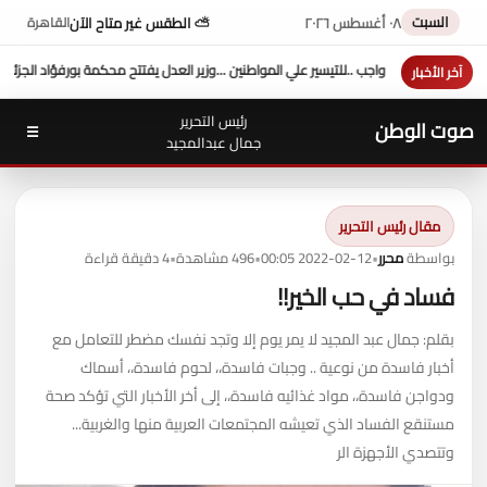
السبت
٠٨ أغسطس ٢٠٢٦
⛅ الطقس غير متاح الآن
القاهرة
.وزير العدل يفتتح محكمة بورفؤاد الجزئية
د. طه محمد أبو الشيخ يكتب : أداء وزارة العدل
السي
آخر الأخبار
رئيس التحرير
صوت الوطن
☰
جمال عبدالمجيد
مقال رئيس التحرير
بواسطة
محرر
•
2022-02-12 00:05
•
496 مشاهدة
•
4 دقيقة قراءة
فساد في حب الخير!!
بقلم: جمال عبد المجيد لا يمر يوم إلا وتجد نفسك مضطر للتعامل مع
أخبار فاسدة من نوعية .. وجبات فاسدة،، لحوم فاسدة،، أسماك
ودواجن فاسدة،، مواد غذائيه فاسدة،، إلى أخر الأخبار التي تؤكد صحة
مستنقع الفساد الذي تعيشه المجتمعات العربية منها والغربية...
وتتصدي الأجهزة الر