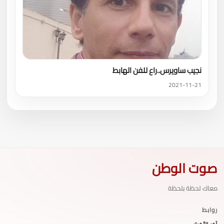
نجيب ساويرس..راع للفن الهابط
2021-11-21
صوت الوطن
معاك لحظة بلحظة
روابط