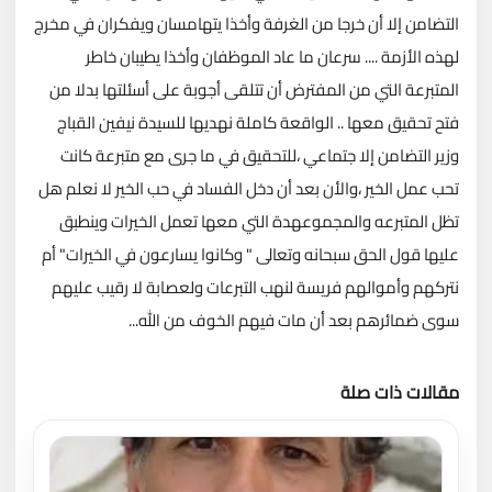
التضامن إلا أن خرجا من الغرفة وأخذا يتهامسان ويفكران في مخرج
لهذه الأزمة .... سرعان ما عاد الموظفان وأخذا يطيبان خاطر
المتبرعة التي من المفترض أن تتلقى أجوبة على أسئلتها بدلا من
فتح تحقيق معها .. الواقعة كاملة نهديها للسيدة نيفين القباج
وزير التضامن إلا جتماعي ،للتحقيق في ما جرى مع متبرعة كانت
تحب عمل الخير ،والأن بعد أن دخل الفساد في حب الخير لا نعلم هل
تظل المتبرعه والمجموعهدة التي معها تعمل الخيرات وينطبق
عليها قول الحق سبحانه وتعالى " وكانوا يسارعون في الخيرات" أم
نتركهم وأموالهم فريسة لنهب التبرعات ولعصابة لا رقيب عليهم
سوى ضمائرهم بعد أن مات فيهم الخوف من الله...
مقالات ذات صلة
تحميل المزيد