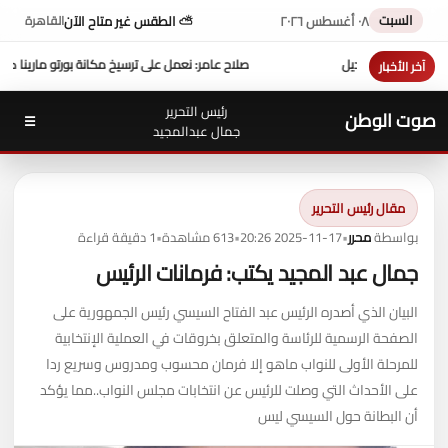
السبت
٠٨ أغسطس ٢٠٢٦
⛅ الطقس غير متاح الآن
القاهرة
 قنديل
صلاح عامر: نعمل على ترسيخ مكانة بورتو مارينا كوجهة متكاملة لسياحة اليخوت 
آخر الأخبار
رئيس التحرير
صوت الوطن
☰
جمال عبدالمجيد
مقال رئيس التحرير
بواسطة
محرر
•
2025-11-17 20:26
•
613 مشاهدة
•
1 دقيقة قراءة
جمال عبد المجيد يكتب: فرمانات الرئيس
البيان الذي أصدره الرئيس عبد الفتاح السيسي رئيس الجمهورية على
الصفحة الرسمية للرئاسة والمتعلق بخروقات في العملية الإنتخابية
للمرحلة الأولى للنواب ماهو إلا فرمان محسوب ومدروس وسريع ردا
على الأحداث التي وصلت للرئيس عن انتخابات مجلس النواب..مما يؤكد
أن البطانة حول السيسي ليس