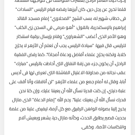
زخرت حياة العالم الراحل بعشرات المواقف فى مواجهة السلطة،
قلما تخرج عن رجل دين، كان أبرزها رفضه قيام الرئيس "السادات"
فى خطاب شهير له، بسب الشيخ "المحلاوي" إمام مسجد القائد
إبراهيم بالإسكندرية، بالقول: "أهو مرمى في السجن زى الكلب"
وهو الأمر الذى أغضب "الشعراوى" وقام بإرسال برقية استنكار
للرئيس، قال فيها: "سيادة الرئيس، يجب أن تعلم أن الأزهر لا يخرّج
كلابا، ولكنه يخرّج علماء أفاضل ودعاة أمجادًا". كما رفض الفقية
الراحل، أن يكون جزء من زفة النفاق التى أحاطت بالرئيس "مبارك"
عقب نجاته من محاولة الاغتيال الفاشلة التى تعرض لها فى أديس
أبابا، وقال له أمام جمع من علماء الأزهر: "لن أنافقك وأنا أقف على
عتبة دنياي، إن كنت قدرنا نسأل الله أن يعيننا عليك. وإن كنا نحن
قدرك نسأل الله أن يعينك علينا". رحم الله "إمام الدعاة" الذى مازال
يخرج إلينا بصوته الواهن الرقيق مع كل أزمة، ليفيض علينا من علمة
بحديث قصير يطابق الحدث، وكأنه مازال حيا، يشعر ويعيش آلام
وانتكاسات الأمة.. وكفى.