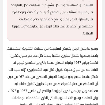
الاستغلال "سياسيا" وبشكل بشع، حيث تسابقت "كل التيارات"
فى مصر بلا استثناء، على اقتطاع أجزاء من أحاديث، وتوظيفها
فى السياق الذى يتماشى مع مصالحها، حتى ولو جاءت
مختلفة في معناها عما قاله الرجل، على طريقة "ولا تقربوا
الصلاة".
وهو ما جعل الرجل يتعرض لسلسلة من حملات التشوية المتلاحقة،
يتجدد بعضها بشكل سنوى، مثلما يحدث كل عام مع حلول ذكرى
نكسة يونيو 1967 وقيام البعض عمدا بالترويج لمقطع فيديو تم
اقتطاعه من سياق حديث طويل، قال فيه الشعراوى: "إنه سجد لله
شكرًا عندما سمع بخبر هزيمة الجيش المصري في عام 67" في حين
أن المقطع في حقيقته جاء ضمن حديث طويل، تطرق خلاله لرد
فعله كرجل دين من خبرى الهزيمة والنصر في عامى 1967 و 1973.
بيان العلماء وهو ذات أسلوب الابتزاز الذي استخدمته الجماعات
المتطرفة مع "الشعراوى" عقب بعض العمليات الإرهابية