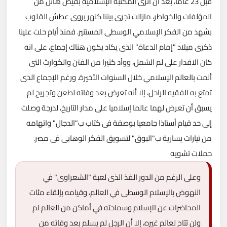
قبل 23 عاما، بعد أن اثرى المكتبة الإسلامية بفيض هائل من
المؤلفات والخواطر، مازالت تجرى بيننا كنهر يروى عطش القلوب
بشهد من الفكر الإسلامي الوسطى المستنير. فمنذ أيام حلت علينا
ذكرى ميلاد "إمام الدعاة" الذى يكاد يكون هناك إجماع، على انه
كان الاقدار على لم الشمل، ووأد كثيرا من الفتن والكوارث التى
ألمت بالعالم الإسلامي خلال السنوات الأخيرة. ورغم الإجماع الذى
تمتع به الفقيه الراحل، إلا أنه تعرض بعد وفاته لطعن وتجريح لم
يسبق أن تعرض لهما عالما إسلاميا على مدار التاريخ، لدرجة وصلت
إلى حد قيام أستاذا جامعيا بوصفة فى كتاب ب"الدجال" واتهامه
من تيارات يسارية ب"البوق" لتسويق الفكر الوهابى فى مصر.
حملات تشويه
وعلى الرغم من الدور الفذ الذى لعبة "الشعراوى" في
النهوض بالإسلام الوسطى في العالم، وقيامه بإلقاء مئات
المحاضرات عن الإسلام وسماحته في أماكن من العالم لم
ولن تتاح لعالم غيره، إلا أن الرجل لم يسلم بعد وفاته من