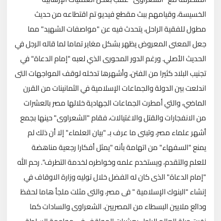
الخسيسة، وقيامهم ببث مقطع فيديو تم اقتطاعه من حديث
مطول للفقية الراحل، يتحدث فيه عن "مواصفات الشهيد" مما
جعل المعنى المعروض يظهر بشكل مغاير تماما لما قاله الرجل في
الحديث الأصلي. ورغم الدور المحورى الذي لعبه "إمام الدعاة" في
تجنيب البلاد كثيرا من الفتن، وأشهرها تدخله لوقف المواجهات التى
اندلعت بين الدولة والجماعات الإسلامية في الثمانينات من القرن
الماضي، والتي أمطرت الجماعات الجهادية خلالها مصر بالعشرات
من الانفجارات والقتل والاغتيالات، فقام "الشعراوى" حينها بجمع
أشهر علماء مصر، وتبنى ما عرف بـ "بيان العلماء" إلا أن ذلك لم
يمنع "السفهاء" من اتهامة بأنه "يمثل أفكارا رجعية مناهضة
للعلم والتقدم، ويستخدم علمه وخواطره لخدمة التطرف". رحم الله
"إمام الدعاة" الذى كان له الفضل خلال توليه وزارة الاوقاف في
إنشاء "البنوك الإسلامية " فى مصر، والتى مثلت ملجأ هاما لحفظ
ودائع ملايين البسطاء من المصريين. الشعراوى والسادات كما