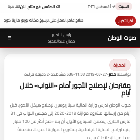
السبت
٠٨ أغسطس ٢٠٢٦
⛅ الطقس غير متاح الآن
القاهرة
ى ترسيخ مكانة بورتو مارينا كوجهة متكاملة لسياحة اليخوت في مصر
عزاء واجب ..
للتيسير عل
آخر الأخبار
رئيس التحرير
صوت الوطن
☰
جمال عبدالمجيد
المميزة
بواسطة
محرر
•
2019-03-27 11:58
•
536 مشاهدة
•
2 دقيقة قراءة
مقترحان لإصلاح الأجور أمام «النواب» خلال
أيام
صوت الوطن تدرس وزارة المالية سيناريوهين لإصلاح هيكل الأجور، قبل
أيام من إرسالها مشروع موازنة 2019-2020 إلى مجلس النواب فى 31
مارس الجارى. يتضمن السيناريو الأول، أن يتم «ضخ أكثر من 100 مليار
جنيه لبرامج الحماية الاجتماعية، بمشروع الموازنة الجديدة، متضمنةً
عددا من الإصلاحات فى ه