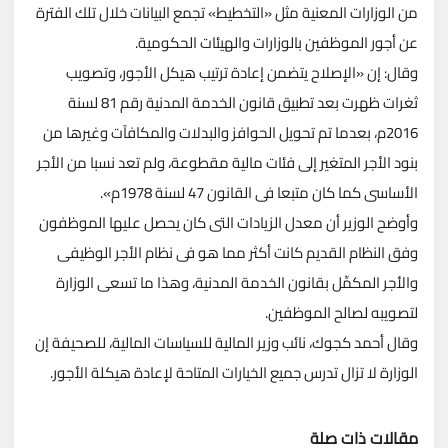
من الوزارات المعنية مثل «التخطيط» تجمع البيانات خلال تلك الفترة
عن أجور الموظفين بالوزارات والهيئات الحكومية.
وقال: إن «الإصلاح يتضمن إعادة ترتيب هيكل الأجور، وتصويب
ثغرات ظهرت بعد تطبيق قانون الخدمة المدنية رقم 81 لسنة
2016م، بعدما تم تحويل الحوافز والبدلات والمكافآت وغيرها من
بنود الأجر المتغير إلى فئات مالية مقطوعة، ولم تعد نسبا من الأجر
الأساسى كما كان متبعا فى القانون 47 لسنة 1978م».
وأوضح الوزير أن معدل الزيادات التى كان يحصل عليها الموظفون
وفق النظام القديم كانت أكثر مما هو فى نظام الأجر الوظيفى
والأجر المكمِّل بقانون الخدمة المدنية، وهذا ما تسعى الوزارة
لتصويبه لصالح الموظفين.
وقال أحمد كجوك، نائب وزير المالية للسياسات المالية، للصحيفة إن
الوزارة لا تزال تدرس جميع الخيارات المتاحة لإعادة هيكلة الأجور.
مقالات ذات صلة
تحميل المزيد