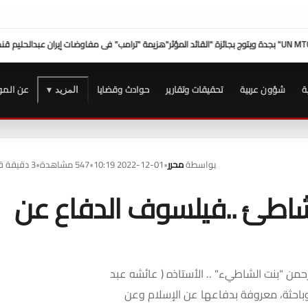
ى مفاوضات إيران عبدالحليم قنديل
صلاح عامر: نعمل على ترسيخ مكانة بورتو 
ة
شؤون عربية
تحقيقات وتقارير
حوادث وقضايا
عن المو
المزيد ▾
بواسطة
محرر
•
2022-12-01 10:19
•
547 مشاهدة
•
3 دقيقة قراءة
لشاطئ ..فيلسوف الدفاع عن
حمن "بنت الشاطيء" .. الأستاذه ( عائشه عبد
باحثة، معروفة بدفاعها عن الإسلام وعن