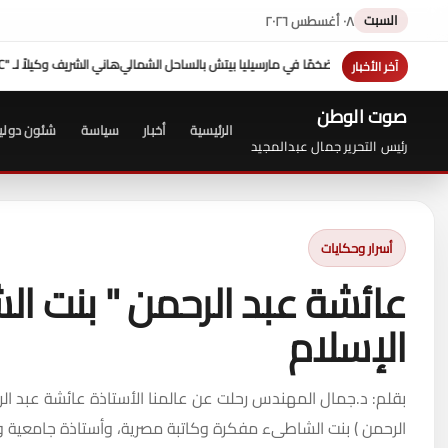
السبت
٠٨ أغسطس ٢٠٢٦
لي
هاني الشريف وكيلاً لـ "UN MTC" بجدة ويتوج بجائزة "القائد المؤثر"
هزيمة "ترامب" ف
آخر الأخبار
صوت الوطن
الرئيسية
أخبار
سياسة
شئون دولي
رئيس التحرير جمال عبدالمجيد
أسرار وحكايات
عائشة عبد الرحمن " بنت ا
الإسلام
بقلم: د.جمال المهندس رحلت عن عالمنا الأستاذة عائشة عبد الر
الرحمن ) بنت الشاطىء مفكرة وكاتبة مصرية، وأستاذة جامعية و