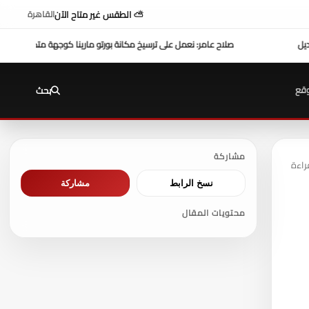
⛅ الطقس غير متاح الآن
القاهرة
مارينا كوجهة متكاملة لسياحة اليخوت في مصر
عزاء واجب ..
للتيسير علي المواطنين ...وزير ا
قع
بحث
مشاركة
نسخ الرابط
مشاركة
محتويات المقال