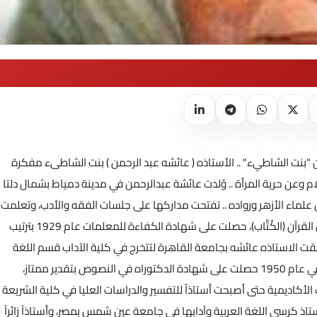
 "بنت الشاطيء" .. الأستاذه ( عائشه عبد الرحمن ) بنت الشاطىء مفكرة
 وعن حرية المرأة .. وُلدت عائشة عبدالرحمن في مدينة دمياط بشمال دلتا
دة لأجداد من علماء الأزهر ورواده .. تفتحت مداركها على جلسات الفقه والأدب، وتعلمت
وفقاً للتقاليد الصارمة لتعليم النساء وقتئذ .. في المنزل وفى مدارس القرآن (الكٌتَّاب)، حصلت على شهادة الكفاءة للمعلمات عام 1929 بترتيب
 القطر المصري كله، ثم الشهادة الثانوية عام 1931... التحقت الاستاذه عائشه بجامعة القاهرة لتتخرج في كلية الآداب قسم اللغة
العربية 1939، ثم تنال الماجستير بمرتبة الشرف الأولى عام 1941.. وفي عام 1950 حصلت على شهادة الدكتوراه في النصوص بتقدير ممتاز،
لأكاديمية حتى أصبحت أستاذاً للتفسير والدراسات العليا في كلية الشريعة
 في المغرب، حيث استمرت هناك لمدة 20 عاماً، وأستاذ كرسي اللغة العربية وآدابها في جامعة عين شمس بمصر، وأستاذاً زائراً