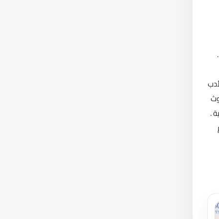
زة الملك فيصل للأدب
حوث
 .