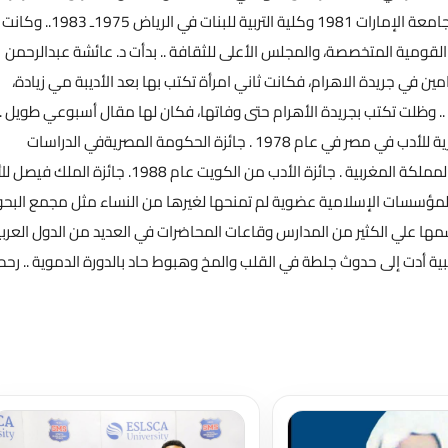
لجامعات أم درمان 1967 والخرطوم، والجزائر 1968، وبيروت 1972، وجامعة الإمارات 1981 وكلية التربية للبنات في الرياض 1975ـ 1983.. وكانت
قومية المتخصصة، والمجلس الأعلى للثقافة .. بدأت د. عائشة عبدالرحمن
، وبعدها بعامين في جريدة الاهرام، فكانت ثاني امرأة تكتب بها بعد الأديبة مي زيادة،
وظلت تكتب بجريدة الأهرام حتى وفاتها، فكان لها مقال أسبوعي طويل ..
حصلت بنت الشاطئ على الكثير من الجوائز منها : جائزة الدولة التقديرية للأدب في مصر في عام 1978 . جائزة الحكومة المصريةفي الدراسات
الاجتماعية والريف المصري عام 1956. وسام الكفاءة الفكرية من المملكة المغربية . جائزة الأدب من الكويت عام 1988. جائ
اضي عام 1994 . منحتها العديد من المؤسسات الإسلامية عضوية لم تمنحها لغيرها من النساء مثل مجمع الب
مها علي الكثير من المدارس وقاعات المحاضرات في العديد من الدول العربية
1 ديسمبر 1998، إثر إصابتها بأزمة قلبية أدت إلى حدوث جلطة في القلب والمخ وهبوط حاد بالدورة الدموية .. رحم
تحميل المزيد