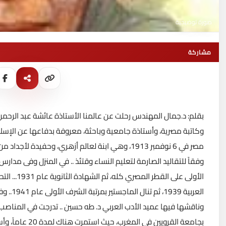
صورة توضيحية
مشاركة
بقلم: د.جمال المهندس رحلت عن عالمنا الأستاذة عائشة عبد الرحمن
وكاتبة مصرية، وأستاذة جامعية وباحثة، معروفة بدفاعها عن الإسلام
مصر في 6 نوفمبر 1913، وهي ابنة لعالم أزهري، وحفي
الأولى على
وناقشها فيها عميد الأدب العربي د. طه حسين .. تدرجت في المناصب ا
بجامعة القرويين