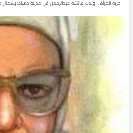
حرية المرأة .. وُلدت عائشة عبدالرحمن في مدينة دمياط بشمال دلتا 