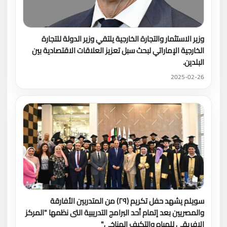
وزير الاستثمار والتجارة الخارجية يلتقي وزير الدولة للتجارة
الخارجية الإماراتي لبحث سبل تعزيز العلاقات الاقتصادية بين
البلدين.
2025-02-26
سويلم يشهد حفل تكريم (٢٩) من المتدربين الأفارقة
والمصريين بعد إتمام أحد البرامج التدريبية التى نظمها "المركز
الإفريقي للمياه والتكيف المناخي"