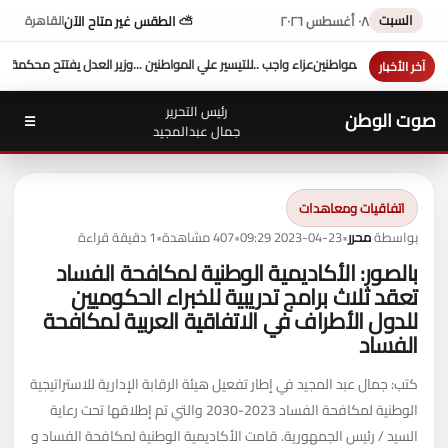
السبت
٠٨ أغسطس ٢٠٢٦
⛅ الطقس غير متاح الآن
القاهرة
نين ...وزير العدل يفتتح محكمة بورفؤاد الجزئية
د. طه محمد أبو الشيخ يكتب : أداء وزارة الع
آخر الأخبار
رئيس التحرير
صوت الوطن
☰
جمال عبدالمجيد
اتفاقيات ومعاهدات
بواسطة
محرر
•
2023-04-23 09:29
•
407 مشاهدة
•
1 دقيقة قراءة
بالصور: الأكاديمية الوطنية لمكافحة الفساد
تعقد ثلاث برامج تدريبية للخبراء الحكوميين
للدول الأطراف في الاتفاقية العربية لمكافحة
الفساد
كتب: جمال عبد المجيد في إطار تفعيل هيئة الرقابة الإدارية للاستراتيجية
الوطنية لمكافحة الفساد 2023-2030 والتي تم إطلاقها تحت رعاية
السيد / رئيس الجمهورية. قامت الأكاديمية الوطنية لمكافحة الفساد و