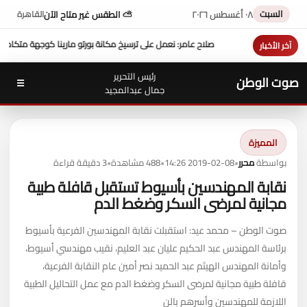
السبت
٠٨ أغسطس ٢٠٢٦
⛅ الطقس غير متاح الآن
القاهرة
و مارينا كوجهة متكاملة لسياحة اليخوت في مصر
عزاء واجب ..
للتيسير علي المواطنين ...وزير 
آخر الأخبار
رئيس التحرير
صوت الوطن
☰
جمال عبدالمجيد
المميزة
بواسطة
محرر
•
2019-02-08 14:26
•
488 مشاهدة
•
3 دقيقة قراءة
نقابة المهندسين بأسيوط تستقبل قافلة طبية
مجانية لمرضى السكر وضغط الدم
صوت الوطن – محمد عيد: استقبلت نقابة المهندسين الفرعية بأسيوط
برئاسة المهندس عبد الحكيم عليان عبد العليم، نقيب مهندسي أسيوط،
وأمانة المهندس الهيثم عبد الحميد نصر أمين عام النقابة الفرعية،
قافلة طبية مجانية لمرضى السكر وضغط الدم مع عمل التحاليل الطبية
اللازمة للمهندسين وأسرهم بالن