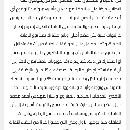
من الأطباء والمختصين بتلك المعامل هم من يقومون بتلك
التحاليل، حرصًا على سلامة المهندسين وأسرهم، وتفاديًا لوقوع أي
أخطاء قد تحدث. وأوضح المهندس محمد رمضان عبد الحميد رئيس
لجنة الرعاية الصحية والمشرف على القافلة الطبية، إنه يتم إصدار
كارنيهات طبية لكل عضو أصلي وتابع مشترك بمشروع الرعاية
الصحية، ويتم الحصول على الموافقات الطبية من أشعة وتحاليل
عن طريق خدمة الواتس آب والبريد الالكتروني حال رغبة المهندس
أو المشترك في ذلك، كما يتم صرف كوبونات للمشتركين، لافتًا إلى
أن قيمة استخراج كارنيه الرعاية الصحية هو 15 جنيهًا بالإضافة إلى
مصاريف إدارية لكل بطاقة علاجية بقيمة 85 جنيهًا، ويحق الاشتراك
للمهندس وزوجته وأبنائه وبناته ووالديه ويستفيد كلاً منهم بالحد
الأقصى للخدمات العلاجية بالمشروع. وأشار المهندس أحمد محمد
خليل، عضو مجلس إدارة نقابة المهندسين الفرعية بأسيوط، إلى أن
القافلة جاءت بدعم ومساندة أعضاء مجلس الإدارة، وشهدت
القافلة منذ يومها الأول وحتى الآن حضورًا كبيرًا من أعضاء النقابة