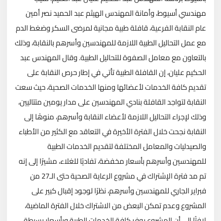
مهندسي أسيوط، وأمانة المهندس الهيثم عبد الحميد نصر أمين
عام النقابة الفرعية، قافلة طبية مجانية لمرضى السكر وضغط الدم
مع عمل التحاليل الطبية اللازمة للمهندسين وأسرهم بالنقابة، وذلك
بالتعاون مع معامل الصفوة للتحاليل الطبية.
وقال المهندس عبد
الحكيم عليان، إن القافلة الطبية تأتي في إطار حرص النقابة على
تقديم كافة الخدمات لأعضائها ومنها الخدمات الصحية، حيث سعت
النقابة لتواجد القافلة بنادي المهندسين على مدار يومين متتاليين،
وذلك لإجراء التحاليل اللازمة لأعضاء النقابة وأسرهم، منوهًا إلى
النقابة نجحت خلال الفترة الأخيرة في التعاقد مع الكثير من الأطباء
والصيدليات والمعامل المختلفة لتقديم الخدمات الطبية
للمهندسين وأسرهم بأسعار مخفضة، تفاديًا للغلاء، مشيرًا إلى إنه
تم مد فترة الإشتراك في مشروع الرعاية الصحية حتى الـ27 من
فبراير الجاري للمهندسين وأسرهم، نظرًا لوجود إقبال كبير على
المشروع وعدم تمكن البعض من الاشتراك خلال الفترة الماضية،
لافتًا إلى أن المشروع يوفر كافة الخدمات الطبية وبأسعار بسيطة