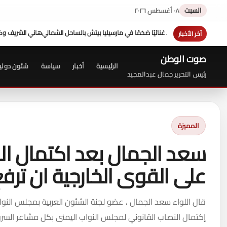
السبت
٠٨ أغسطس ٢٠٢٦
 مارسيليا بيتش بالساحل الشمالي
هاني الشريف وكيلاً لـ "UN MTC" بجدة ويتوج بجائزة "القائد المؤثر"
آخر الأخبار
صوت الوطن
الرئيسية
أخبار
سياسة
شئون دولي
رئيس التحرير جمال عبدالمجيد
المميزة
سعد الجمال بعد اكتمال الن
على القوى الخارجية ان ترف
قال اللواء سعد الجمال ، عضو لجنة الشئون العربية بمجلس النواب ، ن
إكتمال النصاب القانوني لمجلس النواب اليمنى بكل مشاعر السرو