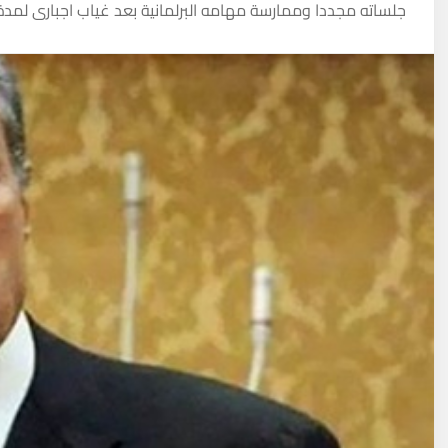
جلساته مجددا وممارسة مهامه البرلمانية بعد غياب اجبارى لمدة