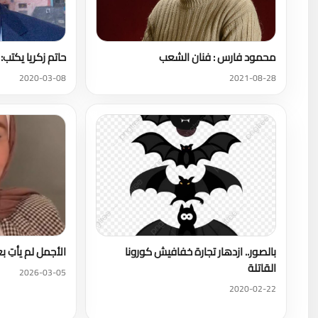
محمود فارس : فنان الشعب
حاتم زكريا يكت
2020-03-08
2021-08-28
بالصور.. ازدهار تجارة خفافيش كورونا
الأجمل لم يأتِ ب
القاتلة
2026-03-05
2020-02-22