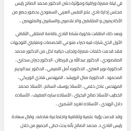
في ليلة مميزة وراقية ومؤثرة دشن الدكتور محمد الصالح رئيس
مجلس إدارة نادي علم النفس العربي السعودي بحضور جمع من
الأكاديميين و المثقفين والاعلاميين والسنابيين والملهمين ..
وبعد ذلك انطلقت باكورة نشاط النادي باقامة الملتقى الثقافي
الأول الذي شارك فيه خبراء منوعي التخصصات ومتبايني التوجهات
فقد قدمت كلمات مميزة وتجارب حياتيه لكل من الدكتور محمد
المقصودي ، الدكتور عبدالله بن قريطان ، الدكتور جبران سحاري ،
الدكتورة نوير العنزي ، الدكتوره أمل التميمي ، الدكتور عبدالرحيم
المحمود ، الدكتورة منال الرويشد ، المهندس هادي الوريكي ،
المهندس عادل حلمي ، الأستاذ يوسف السالم ، الأستاذ محمد
الخطيب الأستاذ صالح البخيتي ، الأستاذه ساره العفيف ، الأستاذه
دلال الهندي ، الأستاذه تغريد الشمري ..
وقد قدمت رؤية علمية وثقافية واجتماعية هادفه.. وقال سعادة
رئيس النادي د. محمد الصالح بأنه يحث خطى الجميع من خلال