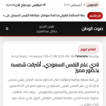
الخميس
٠٦ أغسطس ٢٠٢٦
⛅ الطقس غير متاح الآن
القاهرة
السيسي على منحة 10 ملايين دولار تعزز التنمية بالمحافظة
بمشاركة محافظ 
آخر الأخبار
رئيس التحرير
صوت الوطن
☰
جمال عبدالمجيد
العالم اليوم
بواسطة
Tahataha
•
2026-06-18 21:08
•
230 مشاهدة
•
1 دقيقة قراءة
نادي علم النفس السعودي.. أشرقت شمسه
بحضور مميز
في ليلة مميزة وراقية ومؤثرة دشن الدكتور محمد الصالح رئيس مجلس
إدارة نادي علم النفس العربي السعودي بحضور جمع من الأكاديميين
و المثقفين والاعلاميين والسنابيين والملهمين .. وبعد ذلك انطلقت
باكورة نشاط النادي باقامة الملتقى الثقافي الأول الذي شارك فيه
خبراء منوعي...