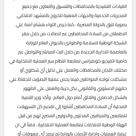
القيادات التنفيذية بالمحافظات والتنسيق والتعاون مع جميع
المديريات الخدمية والجهات المعنية للخروج بالمشهد الانتخابي
بصورة تليق بالدولة المصرية . كما حرص اللواء هشام آمنة علي
الاطمئنان من السادة المحافظين عبر اتصالات من خلال مقر
الشبكة الوطنية للسلامة والطوارئ بالديوان العام للوزارة
بالعاصمة الادارية الجديدة من خلال البث المباشر والتواصل عبر
خاصية الفيديو كونفرانس لمتابعة انتظام سير العملية الانتخابية في
مختلف اللجان بالمحافظات والعمل علي تذليل أي شكاوي أو
مشكلات تواجه المواطنين فيما يخص عملية التصويت للحفاظ علي
حقهم الدستوري والقانوني بكل حرية والعمل علي الظهور
بالشكل الحضاري واللائق أمام دول العالم . وأكد وزير التنمية
المحلية أن السادة المحافظين أشاروا إلي تقديم كل التسهيلات
للمتابعين والمراقبين المحليين والدوليين المصرح لهم من قبل
الهيئة الوطنية للانتخابات لمتابعة العملية الانتخابية ، لافتاً الي ان
غرفة العمليات وادارة الأزمات بالوزارة لم ترصد أي معوقات أو