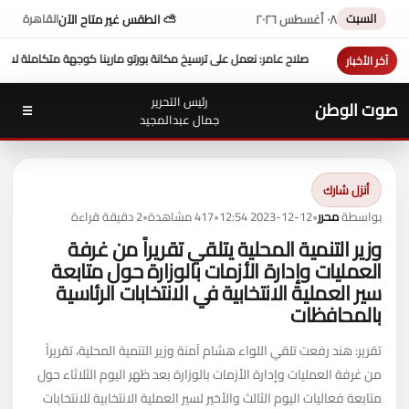
السبت
٠٨ أغسطس ٢٠٢٦
⛅ الطقس غير متاح الآن
القاهرة
و مارينا كوجهة متكاملة لسياحة اليخوت في مصر
عزاء واجب ..
للتيسير علي المواطنين ...وزير
آخر الأخبار
رئيس التحرير
صوت الوطن
☰
جمال عبدالمجيد
أنزل شارك
بواسطة
محرر
•
2023-12-12 12:54
•
417 مشاهدة
•
2 دقيقة قراءة
وزير التنمية المحلية يتلقي تقريراً من غرفة
العمليات وإدارة الأزمات بالوزارة حول متابعة
سير العملية الانتخابية في الانتخابات الرئاسية
بالمحافظات
تقرير: هند رفعت تلقي اللواء هشام آمنة وزير التنمية المحلية، تقريراً
من غرفة العمليات وإدارة الأزمات بالوزارة بعد ظهر اليوم الثلاثاء حول
متابعة فعاليات اليوم الثالث والأخير لسير العملية الانتخابية للانتخابات