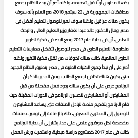
بضعة مدارس أولًا قبل تعميمه، ولكنه أصر أن يبدء النظام بجميع
محافظات الجمهورية فى 22 سبتمبر 2018، مع العلم بأنه سوف
يكون هناك عراقيل ولكننا سوف نعبر للوصول لتعليم أفضل فى
مصر.
وقال الدكتور خالد عبد الغفار وزير التعليم العالى والبحث
العلمى، أن فى بداية عام 2017 ومع البدء فى فكرة تطوير
منظومة التعليم الطبى فى مصر للوصول لأفضل ممارسات التعليم
الطبى العالمية، كانت هناك تخوفات من تقبُل فكرة التغيير ولكنه
أصر على أن تبدأ جميع الكليات الطبية فى مصر بتطبيق النظام الجديد
حتى يكون هناك تكافئ لجميع الطلاب.
ومن الجدير بالذكر أن
البرنامج حرص على أن يكون هناك ردود فعل مفصلة من قبل
المشاركين أو المشتركين لتحسين البرنامج فى الدورات المقبلة، حيث
قام البرنامج بتقديم منصة لتبادل الملفات حتى يساعد المشتركين
للوصول إلى المحتوى المعرفى، ذلك بالإضافة إلى توفير مصنفات
مخصصة لكل موضوع علمى على حدا.
يشار إلى أن بداية البرنامج
كانت فى عام 2017 كمشروع دراسة مبدئية، واستمرت ورش العمل