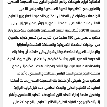
احتفالية توزيع شهادات برنامج التعليم الطبى لبنك المعرفة المصرى
بالتعاون مع الأكاديمية الطبية العسكرية والمجلس الأعلى
للجامعات.
وشارك فى الاحتفال الدكتور خالد عبد الغفار وزير التعليم
العالى والبحث العلمى .
عقد البرنامج 10 ورش عمل من إبريل إلى
ديسمبر 2018 بالأكاديمية الطبية العسكرية بالقاهرة، حيث حصل 83
دكتور جامعى على 180 ساعة من التدريب من خمس خبراء عالميين
من الولايات المتحدة الأمريكية والمملكة المتحدة وأستراليا
والإمارات العربية المتحدة.
وقال شوقى، فى كلمته، أن رحلة بنك
المعرفة المصرى التى بدأت كفكرة فى 2015 فى ظل ظروف أمنية
واقتصادية صعبة مرت بها البلاد، وتحولت هذه الفكرة إلى واقع
نعيشه اليوم بدعم السيد الرئيس عبدالفتاح السيسي.
وأضاف
الدكتور طارق شوقى، أن فكرة بنك المعرفة المصرى كانت أساسًا
تستهدف التعليم العالى والبحث العلمى، ذلك قبل توليه الوزارة
وتفعيل منصة إدارة التعلم التى تستهدف التعليم الأساسى.
وأشار
إلى أنه كان يوجد اقتراح لتطبيق النظام التعليمى الجديد 2.0 على