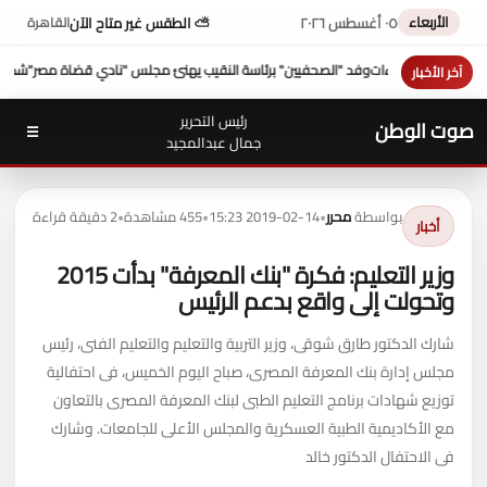
الأربعاء
٠٥ أغسطس ٢٠٢٦
⛅ الطقس غير متاح الآن
القاهرة
ة النقيب يهنئ مجلس "نادي قضاة مصر"
شكري عازر منسق لجنة الدفاع عن أموال التأمينات:
آخر الأخبار
رئيس التحرير
صوت الوطن
☰
جمال عبدالمجيد
بواسطة
محرر
•
2019-02-14 15:23
•
455 مشاهدة
•
2 دقيقة قراءة
أخبار
وزير التعليم: فكرة "بنك المعرفة" بدأت 2015
وتحولت إلى واقع بدعم الرئيس
شارك الدكتور طارق شوقى، وزير التربية والتعليم والتعليم الفنى، رئيس
مجلس إدارة بنك المعرفة المصرى، صباح اليوم الخميس، فى احتفالية
توزيع شهادات برنامج التعليم الطبى لبنك المعرفة المصرى بالتعاون
مع الأكاديمية الطبية العسكرية والمجلس الأعلى للجامعات. وشارك
فى الاحتفال الدكتور خالد