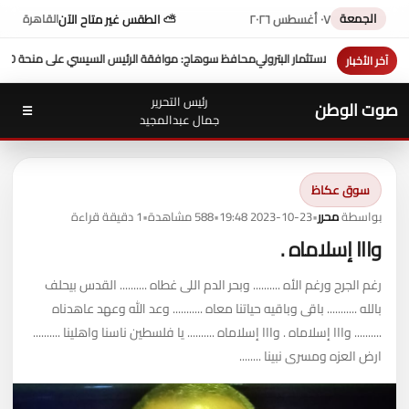
الجمعة
٠٧ أغسطس ٢٠٢٦
⛅ الطقس غير متاح الآن
القاهرة
يس السيسي على منحة 10 ملايين دولار تعزز التنمية بالمحافظة
بمشاركة محاف
آخر الأخبار
رئيس التحرير
صوت الوطن
☰
جمال عبدالمجيد
سوق عكاظ
بواسطة
محرر
•
2023-10-23 19:48
•
588 مشاهدة
•
1 دقيقة قراءة
وااا إسلاماه .
رغم الجرح ورغم الأه .......... وبحر الدم اللى غطاه .......... القدس بيحلف
بالله ........... باقى وباقيه حياتنا معاه ........... وعد الله وعهد عاهدناه
.......... وااا إسلاماه . وااا إسلاماه .......... يا فلسطين ناسنا واهلينا ..........
ارض العزه ومسرى نبينا ........