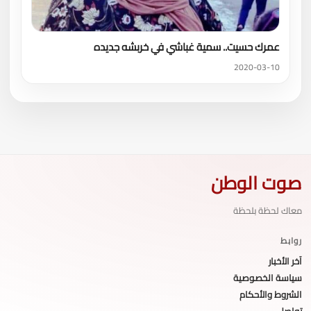
عمرك حسيت.. سمية غباشي في خربشه جديده
2020-03-10
صوت الوطن
معاك لحظة بلحظة
روابط
آخر الأخبار
سياسة الخصوصية
الشروط والأحكام