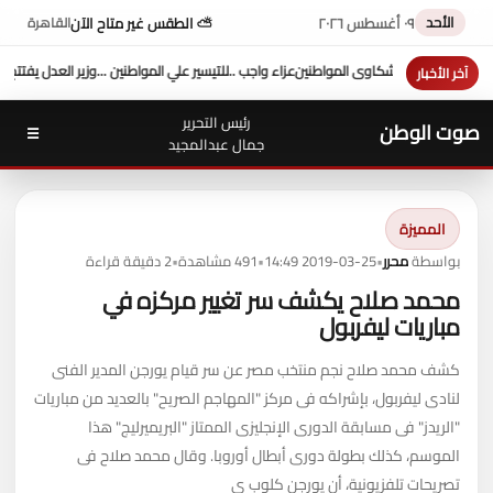
الأحد
٠٩ أغسطس ٢٠٢٦
⛅ الطقس غير متاح الآن
القاهرة
لي المواطنين ...وزير العدل يفتتح محكمة بورفؤاد الجزئية
د. طه محمد أبو الشيخ يكتب : أداء و
آخر الأخبار
رئيس التحرير
صوت الوطن
☰
جمال عبدالمجيد
المميزة
بواسطة
محرر
•
2019-03-25 14:49
•
491 مشاهدة
•
2 دقيقة قراءة
محمد صلاح يكشف سر تغيير مركزه في
مباريات ليفربول
كشف محمد صلاح نجم منتخب مصر عن سر قيام يورجن المدير الفنى
لنادى ليفربول، بإشراكه فى مركز "المهاجم الصريح" بالعديد من مباريات
"الريدز" فى مسابقة الدورى الإنجليزى الممتاز "البريميرليج" هذا
الموسم، كذلك بطولة دورى أبطال أوروبا. وقال محمد صلاح فى
تصريحات تلفزيونية، أن يورجن كلوب ي