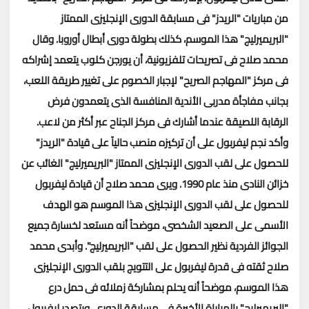
من مباريات "الريدز" فى مسابقة الدورى الإنجليزى الممتاز
"البريميرليج" هذا الموسم، كذلك بطولة دورى أبطال أوروبا.
وقال
محمد صلاح فى تصريحات تلفزيونية، أن يورجن كلوب يتعمد إشراكه
فى مركز "المهاجم الصريح" لإجبار الخصوم على تغيير طريقة اللعب،
بجانب مفاجأة مدربى الأندية المنافسة الذى يتعمدون فرض
الرقابة اللصيقة عندما أشارك فى مركز الجناح عبر أكثر من لاعب.
وأكد نجم ليفربول على أن تركيزه منصب حالياً على قيادة "الريدز"
للحصول على لقب الدورى الإنجليزى الممتاز "البريميرليج" الغائب عن
خزائن النادى منذ عام 1990.
ويرى محمد صلاح أن قيادة ليفربول
للحصول على لقب الدورى الإنجليزى هذا الموسم هو الهدف
الأسمى على الصعيد الشخصى، موضحاً أنه مستعد لخسارة جميع
الجوائز الفردية نظير الحصول على لقب "البريميرليج".
وأبدى محمد
صلاح ثقته فى قدرة ليفربول على التتويج بلقب الدورى الإنجليزى
هذا الموسم، موضحاً أنه يحلم بمشاركة زملائه فى حمل درع
"البريميرليج" بالمباراة الأخيرة فى مسابقة الدوري.
ويتصدر ليفربول