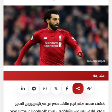
صورة توضيحية
مشاركة
كشف محمد صلاح نجم منتخب مصر عن سر قيام يورجن المدير
الفنى لنادى ليفربول، بإشراكه فى مركز "المهاجم الصريح" بالعديد