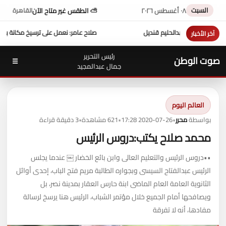
السبت
٠٨ أغسطس ٢٠٢٦
⛅ الطقس غير متاح الآن
القاهرة
ل على ترسيخ مكانة بورتو مارينا كوجهة متكاملة لسياحة اليخوت في مصر
عزاء واجب ..
للتيس
آخر الأخبار
رئيس التحرير
صوت الوطن
☰
جمال عبدالمجيد
العالم اليوم
بواسطة
محرر
•
2020-07-26 17:28
•
621 مشاهدة
•
3 دقيقة قراءة
محمد صلاح يكتب:دروس الرئيس
••دروس الرئيس والتعليم العالى وابن بائع الخضار ￼ عندما يجلس
الرئيس عبدالفتاح السيسى وبجواره الطالبة مريم فتح الباب، إحدى أوائل
الثانوية العامة العام الماضى ابنة حارس العقار بمدينة نصر، بل
ويصافحها أمام الجميع خلال مؤتمر الشباب، الرئيس هنا يرسخ لرسالة
مفادها، أنه لا تفرقة