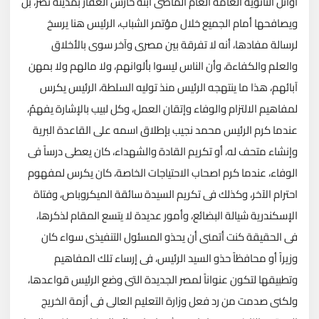
أوائل الثانوية العامة العام الماضى ابنة حارس العقار بمدينة نصر، بل
ويصافحها أمام الجميع خلال مؤتمر الشباب، الرئيس هنا يرسخ
لرسالة مفادها، أنه لا تفرقة بين مصرى وآخر سوى بالأخلاق
والعلم والكفاءة، وأن الناس ليسوا بألوانهم، ولا مالهم ولا بمهن
آبائهم، هذا ما ينتهجه الرئيس منذ توليه السلطة، الرئيس يكرس
لمفاهيم الالتزام والوفاء وإتقان العمل، وكل لبيب بالإشارة يفهمُ،
عندما كرم الرئيس محمد نجيب بإطلاق اسمه على القاعدة البرية
وإنشاء متحف له، أو تكريم القادة والشهداء، كان يعطى درساً فى
الوفاء، عندما كرم اصحاب الاحتياجات الخاصة، كان يكرس لمفهوم
احترام الآخر، وكذلك فى تكريم السيدة سائقة الميكروباص، وفتاة
الإسكندرية شيالة البضائع، وأمور عديدة لا يتسع المقام لذكرها،
فى الحقيقة كنت أتمنى أن يحذو المسئول التنفيذى سواء كان
وزيراً أو محافظاً حذو السيد الرئيس،
فى إرساء تلك المفاهيم
وتطبيقها لتكون عنواناً لمصر الجديدة التى وضع الرئيس قواعدها،
ولكنى صدمت من رد فعل وزارة التعليم العالى فى أزمة الخريج