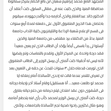
المجتهد النابغ محمد إبراهيم شعبان ابن بائع الخضار بمركز سمالوط
محافظة المنيا، والذى كتبت عنه فى مقالى السابق، كنت أعتقد أن
الدكتور خالد عبدالغفار والذى أحترمه جدا وأقدر جهوده، سيقوم
باحتضان هذا الخريج المتفوق الأول على دفعته لمدة أربع سنوات
فى قسم الإعلام شعبة الإذاعة والتليفزيون كلية الآداب جامعة
المنيا، بدلاً من الاكتفاء برد مقتضب من جامعة المنيا، والذين
أرسلوا لى رداً باسمى أيضاً يؤكد أن الطالب الذى لم يعين معيداً
فقد درجة واحدة عن المركز الأول، وتقدم بالتماسات وتم رفضها
لأنه ليس له أحقية! كنت أتمنى أن يرسل الوزير إلى الطالب المتفوق
الذى تورمت قدماه خلال ٣ سنوات للبحث عن حقه فى التعيين بعد
ان تعرض للتنمر عندما قالت له إحدى الأساتذة أمام زملائه (يا
محمد لو طلعت معيد.... أنا هستقيل) وقام أستاذ آخر بإحباط درجاته
فى الشفوى دون عقد امتحان ليتم حرمانه من حلم حياته بفارق
درجة، كنت أتمنى ان يرسل الوزير لمحمد كأب رأى ابنه يتحطم أمامه،
وهو مثال لكثيرين راحوا ضحية تجبر الأساتذة بالجامعات، ولأننى