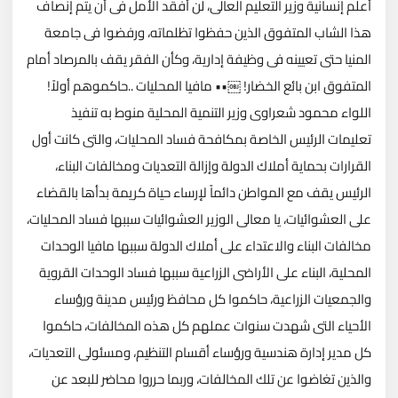
أعلم إنسانية وزير التعليم العالى، لن أفقد الأمل فى أن يتم إنصاف
هذا الشاب المتفوق الذين حفظوا تظلماته، ورفضوا فى جامعة
المنيا حتى تعيينه فى وظيفة إدارية، وكأن الفقر يقف بالمرصاد أمام
المتفوق ابن بائع الخضار! ￼•• مافيا المحليات ..حاكموهم أولاً!
اللواء محمود شعراوى وزير التنمية المحلية منوط به تنفيذ
تعليمات الرئيس الخاصة بمكافحة فساد المحليات، والتى كانت أول
القرارات بحماية أملاك الدولة وإزالة التعديات ومخالفات البناء،
الرئيس يقف مع المواطن دائماً لإرساء حياة كريمة بدأها بالقضاء
على العشوائيات، يا معالى الوزير العشوائيات سببها فساد المحليات،
مخالفات البناء والاعتداء على أملاك الدولة سببها مافيا الوحدات
المحلية، البناء على الأراضى الزراعية سببها فساد الوحدات القروية
والجمعيات الزراعية، حاكموا كل محافظ ورئيس مدينة ورؤساء
الأحياء التى شهدت سنوات عملهم كل هذه المخالفات، حاكموا
كل مدير إدارة هندسية ورؤساء أقسام التنظيم، ومسئولى التعديات،
والذين تغاضوا عن تلك المخالفات، وربما حرروا محاضر للبعد عن