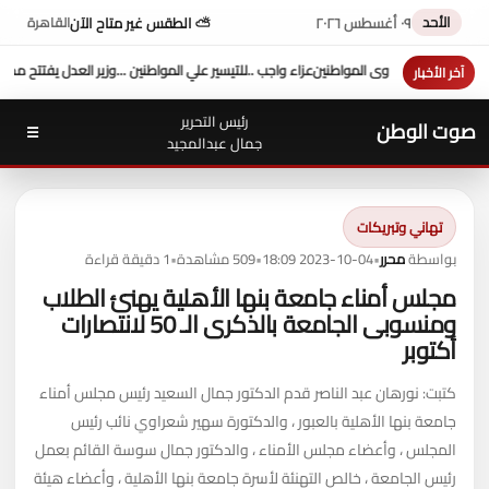
الأحد
٠٩ أغسطس ٢٠٢٦
⛅ الطقس غير متاح الآن
القاهرة
ير علي المواطنين ...وزير العدل يفتتح محكمة بورفؤاد الجزئية
د. طه محمد أبو الشيخ يكتب : أ
آخر الأخبار
رئيس التحرير
صوت الوطن
☰
جمال عبدالمجيد
تهاني وتبريكات
بواسطة
محرر
•
2023-10-04 18:09
•
509 مشاهدة
•
1 دقيقة قراءة
مجلس أمناء جامعة بنها الأهلية يهنئ الطلاب
ومنسوبى الجامعة بالذكرى الـ 50 لانتصارات
أكتوبر
كتبت: نورهان عبد الناصر قدم الدكتور جمال السعيد رئيس مجلس أمناء
جامعة بنها الأهلية بالعبور ، والدكتورة سهير شعراوي نائب رئيس
المجلس ، وأعضاء مجلس الأمناء ، والدكتور جمال سوسة القائم بعمل
رئيس الجامعة ، خالص التهنئة لأسرة جامعة بنها الأهلية ، وأعضاء هيئة