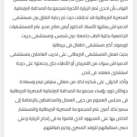
النواب بأن احدى ثمار الزيارة الأخيرة لمجموعة الصداقة البرلمانية
المصرية البريطانية قد تحققت حيث تم رعاية اتفاق بين مستشفى
الدمرداش يمثلها الأستاذ الدكتور أيمن صالح مدير عام المستشفيات
الجامعية بكلية الطب جامعة عين شمس، ومستشفى جريت
اورموند أكبر مستشفى اطفال فى بريطانيا.
بحيث تعمل المستشفى البريطانى على تدريب العاملين بمستشفى
الدمرداش سواء من التمريض أو الأطباء حتى يحصلوا على درجة
استشارى معتمد فى لندن.
وأكد الخولى على شكره لكلا من معالي ستيفن تيمز وسعادة
جوناثان لورد رؤساء مجموعة الصداقة البرلمانية المصرية البريطانية
فى مجلس العموم من حزبى العمال والمحافظين بالإضافة إلى
سمير تكلا أمين عام المجموعة المصرية البريطانية والمستشار
الخاص بها علي المجهود الذي قاموا به في إنجاح الزيارة وعلي
حسن استقبالهم للوفد المصري وكرم ضيافتهم.