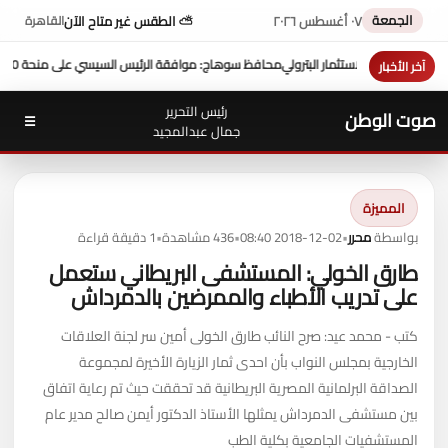
الجمعة
٠٧ أغسطس ٢٠٢٦
⛅ الطقس غير متاح الآن
القاهرة
 السيسي على منحة 10 ملايين دولار تعزز التنمية بالمحافظة
بمشاركة محافظ 
آخر الأخبار
رئيس التحرير
صوت الوطن
☰
جمال عبدالمجيد
المميزة
بواسطة
محرر
•
2018-12-02 08:40
•
436 مشاهدة
•
1 دقيقة قراءة
طارق الخولي: المستشفى البريطاني ستعمل
على تدريب الأطباء والممرضين بالدمرداش
كتب - محمد عيد: صرح النائب طارق الخولى أمين سر لجنة العلاقات
الخارجية بمجلس النواب بأن احدى ثمار الزيارة الأخيرة لمجموعة
الصداقة البرلمانية المصرية البريطانية قد تحققت حيث تم رعاية اتفاق
بين مستشفى الدمرداش يمثلها الأستاذ الدكتور أيمن صالح مدير عام
المستشفيات الجامعية بكلية الطب