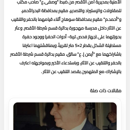
الأمنية بمديرية أمن الأقصر من ضبط "وصفى.ع" صاحب مكتب
للمقاولات والإستيراد والتصدير، مقيم بمحافظة البحرالأحمر،
و"أحمد.م" مقيم بمحافظة سوهاج أثناء قيامهما بالحفر والتنقيب
عن الآثار داخل مدرسة مهجورة بدائرة قسم شرطة الأقصر.
وعثر
بحوزتهما على (جهاز فحص تربة- أدوات الحفر) ووجود حفرة
مستطيلة الشكل بقطر 2×5 متر تقريباً، وبمناقشتهما اعترفا
باشتراكهما مع "أيمن إ. ع" سائق، مقيم بدائرة قسم شرطة الأقصر
بالحفر والتنقيب عن الآثار، وباستدعاء الأخير وبمواجهته اعترف
بالإشتراك مع المتهمين بقصد التنقيب عن الآثار .
مقالات ذات صلة
تحميل المزيد