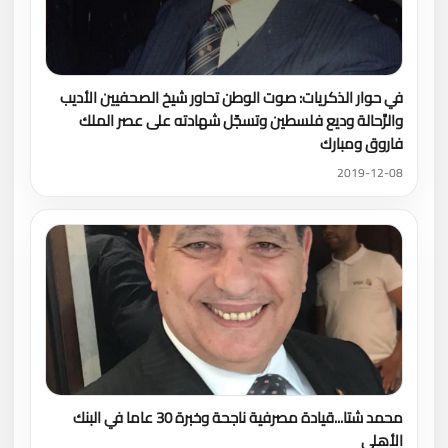
في حوار الذكريات: صوت الوطن تحاور شيخ الصحفيين الأديب
والرَّحالة وديع فلسطين وتسجّل شهادته على عصر الملك
فاروق ومبارك
2019-12-08
محمد شتا...قيادة مصرفية ناجحة وخبرة 30 عاما في البنك
الأهلى