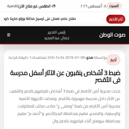
السبت
٠٨ أغسطس ٢٠٢٦
⛅ الطقس غير متاح الآن
القاهرة
يل
صلاح عامر: نعمل على ترسيخ مكانة بورتو مارينا كوجهة متكاملة لسياحة اليخوت في مصر
آخر الأخبار
رئيس التحرير
صوت الوطن
☰
جمال عبدالمجيد
بواسطة
محرر
•
2019-01-09 14:54
•
533 مشاهدة
•
1 دقيقة قراءة
أخبار
ضبط 3 أشخاص ينقبون عن الآثار أسفل مدرسة
فى الأقصر
نجحت مديرية أمن الأقصر في ضبط 3 أشخاص لقيامهم بالحفر والتنقيب
عن الآثار داخل مدرسة مهجورة بالأقصر. وتمكنت الأجهزة الأمنية
بمديرية أمن الأقصر من ضبط "وصفى.ع" صاحب مكتب للمقاولات
والإستيراد والتصدير، مقيم بمحافظة البحرالأحمر، و"أحمد.م" مقيم
بمحافظة سوهاج أثناء قيامهما بالحفر وال