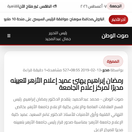
الجمعة
٠٧ أغسطس ٢٠٢٦
⛅ الطقس غير متاح الآن
القاهرة
ة 10 ملايين دولار تعزز التنمية بالمحافظة
بمشاركة محافظ سوهاج في
آخر الأخبار
رئيس التحرير
صوت الوطن
☰
جمال عبدالمجيد
المميزة
بواسطة
محرر
•
2019-02-13 08:55
•
527 مشاهدة
•
1 دقيقة قراءة
رمضان إبراهيم يهنئ عميد إعلام الأزهر لتعيينه
مديرًا لمركز إعلام الجامعة
صوت الوطن - محمد عبدالحميد: يتقدم الدكتور رمضان إبراهيم، رئيس
قسم العلاقات العامة والإعلان بكلية الإعلام جامعة الأزهر، بخالص
التهاني القلبية وأرق الأمنيات للأستاذ الدكتور غانم السعيد، عميد كلية
الإعلام جامعة الأزهر؛ بمناسبة صدور قرار رئيس جامعة الأزهر بتعيينه
مديرًا للمركز الإعل