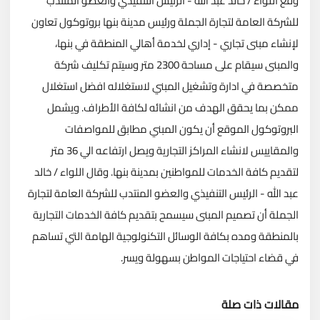
وقع ‏اللواء / خالد عبد الله - الرئيس التنفيذي والعضو المنتدب
‏للشركة العامة لتجارة الجملة ورئيس مدينة بنها بروتوكول ‏تعاون
لإنشاء مبنى تجاري - إداري لخدمة أهالي المنطقة في ‏بنها،
والمبنى سيقام على مساحة 2300 متر وسيتم تكليف شركة
متخصصة في ادارة وتشغيل المبني لاستغلاله افضل استغلال
ممكن بما يحقق الهدف من انشائه لكافة الأطراف. ويشمل
البروتوكول ‏الموقع أن يكون المبني مطابق للمواصفات
والمقاييس لانشاء المراكز التجارية ويصل ارتفاعه الي 36 متر
لتقديم كافة الخدمات ‏للمواطنين بمدينة بنها. وقال اللواء / خالد
عبد الله - الرئيس ‏التنفيذي والعضو المنتدب للشركة العامة لتجارة
الجملة أن تصميم ‏المبنى سيسمح بتقديم كافة الخدمات التجارية
بالمنطقة ومده بكافة الوسائل التكنولوجية الهامة التي تساهم
‏في قضاء احتياجات المواطن بسهولة ويسر. ‏
مقالات ذات صلة
تحميل المزيد