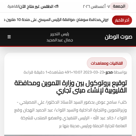
الجمعة
٠٧ أغسطس ٢٠٢٦
⛅ الطقس غير متاح الآن
القاهرة
 دولار تعزز التنمية بالمحافظة
بمشاركة محافظ سوهاج في أداء ص
آخر الأخبار
رئيس التحرير
صوت الوطن
☰
جمال عبدالمجيد
اتفاقيات ومعاهدات
بواسطة
محرر
•
2023-03-23 10:07
•
491 مشاهدة
•
1 دقيقة قراءة
توقيع بروتوكول بين وزارة التموين ومحافظة
القليوبية لإنشاء مبنى تجاري
كتب/ سامح عوض بحضور السيد الأستاذ الدكتور/ علي المصيلحي -
وزيرالتموين ‏والتجارة الداخلية والسيد اللواء/ عبد الحميد الهجان وقع
‏اللواء / خالد عبد الله - الرئيس التنفيذي والعضو المنتدب ‏للشركة
العامة لتجارة الجملة ورئيس مدينة بنها بر