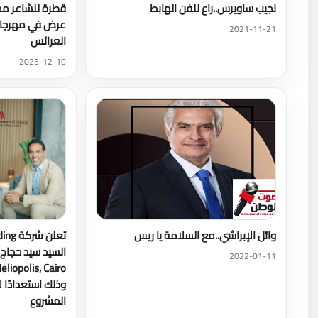
نجيب ساويرس..راع للفن الهابط
قطرة للشاعر مح
عرض في مهرجان
2021-11-21
العرائس
2025-12-10
وائل الإبراشي..مع السلامة يا ريس
السيد سيد حجاج م
2022-01-11
وذلك استعدادًا ل
المشروع