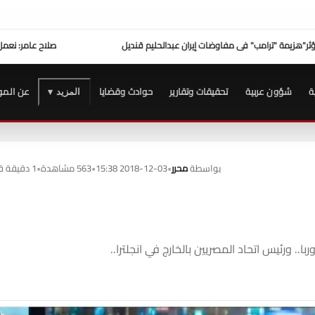
عامر: نعمل على ترسيخ مكانة بورتو مارينا كوجهة متكاملة لسياحة اليخوت في مصر
عزاء واج
ة
شؤون عربية
تحقيقات وتقارير
حوادث وقضايا
عن المو
المزيد ▾
بواسطة
محرر
•
2018-12-03 15:38
•
563 مشاهدة
•
1 دقيقة قراءة
 ورئيس اتحاد المصريين بالخارج في انجلترا..