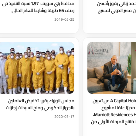
مد زناتي يفوز بأحسن
محافظ بني سويف: 97% نسبة التنفيذ فى
 مصر الدولي لمسرح
رصف 66 طريقا وشارعا للعام الحالى
2019-05-25
تعلن شركة A Capital Holding عن تعيين
مجلس الوزراء يقرر : تخفيض العاملين
ديرًا عامًا لمشروع
بالجهاز الحكومي ومنح السيدات إجازات
Marriott Residences Heliopolis, Cairo،
2020-03-17
افتتاح المرحلة الأولى من