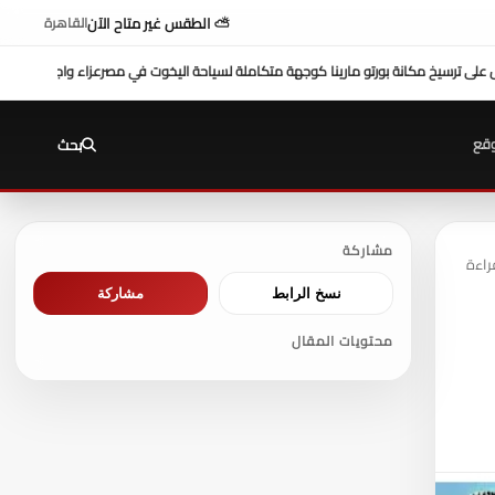
⛅ الطقس غير متاح الآن
القاهرة
ب ..
للتيسير علي المواطنين ...وزير العدل يفتتح محكمة بورفؤاد الجزئية
د. طه محمد أبو الشيخ 
قع
بحث
مشاركة
نسخ الرابط
مشاركة
محتويات المقال