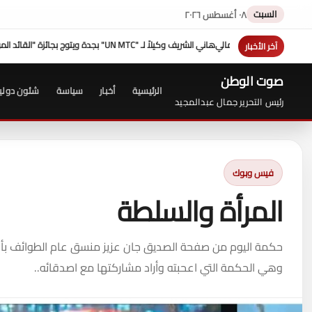
السبت
٠٨ أغسطس ٢٠٢٦
هزيمة "ترامب" فى مفاوضات إيران عبدالحليم قنديل
صلاح 
آخر الأخبار
صوت الوطن
الرئيسية
أخبار
سياسة
شئون دولي
رئيس التحرير جمال عبدالمجيد
فيس وبوك
المرأة والسلطة
حكمة اليوم من صفحة الصديق جان عزيز منسق عام الطوائف بأوربا..
وهي الحكمة التي اعحبته وأراد مشاركتها مع اصدقائه..