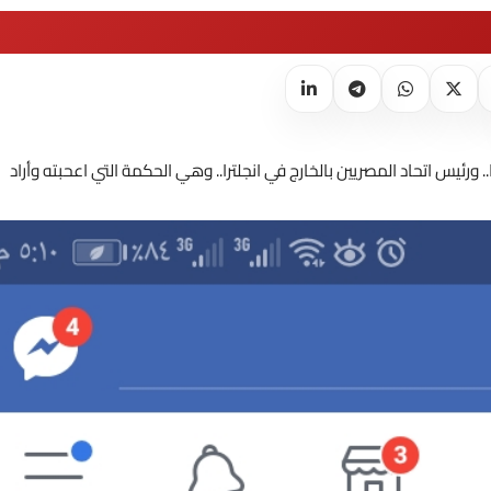
ئيس اتحاد المصريين بالخارج في انجلترا.. وهي الحكمة التي اعحبته وأراد