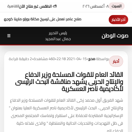
السبت
٠٨ أغسطس ٢٠٢٦
⛅ الطقس غير متاح الآن
القاهرة
يخ مكانة بورتو مارينا كوجهة متكاملة لسياحة اليخوت في مصر
عزاء واجب ..
للتيسير علي الم
آخر الأخبار
رئيس التحرير
صوت الوطن
☰
جمال عبدالمجيد
بواسطة
محرر
•
2021-04-15 22:18
•
460 مشاهدة
•
2 دقيقة قراءة
أخبار
القائد العام للقوات المسلحة وزير الدفاع
والإنتاج الحربى يشهد مناقشة البحث الرئيسى
لأكاديمية ناصر العسكرية
شهد الفريق أول محمد زكى القائد العام للقوات المسلحة وزير الدفاع
والإنتاج الحربى ، البحث الرئيسى لأكاديمية ناصر العسكرية العليا بعنوان "
الإستراتيجية المقترحة للحفاظ على استقرار وتماسك المجتمع المصرى
فى ظل التهديدات والتحديات الحالية والمنتظرة " والذى نفذته كلية
الدفاع الو