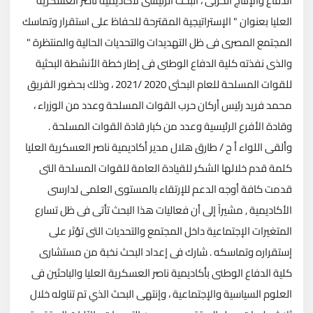
الدفاع والإنتاج الحربى ، البحث الرئيسى لأكاديمية ناصر العسكرية
العليا بعنوان " الإستراتيجية المقترحة للحفاظ على استقرار وتماسك
المجتمع المصرى فى ظل التهديدات والتحديات الحالية والمنتظرة "
والذى نفذته كلية الدفاع الوطنى فى إطار خطة الأنشطة البحثية
للقوات المسلحة للعام البحثى 2020 /2021 ، وذلك بحضور الفريق
محمد فريد رئيس أركان حرب القوات المسلحة وعدد من الوزراء ،
وقادة الأفرع الرئيسية وعدد من كبار قادة القوات المسلحة .
وألقى اللواء أ ح / طارق هلال مدير أكاديمية ناصر العسكرية العليا
كلمة قدم خلالها الشكر للقيادة العامة للقوات المسلحة التى
قدمت كافة أوجه الدعم للإرتقاء بالمستوى العلمى لدارسى
الأكاديمية , مشيراً إلى أن فعاليات هذا البحث تأتى فى ظل تسارع
المتغيرات الإجتماعية داخل المجتمع والتحديات التى تؤثر على
إستقراره وتماسكه . شارك فى إعداد البحث نخبة من مستشارى
كلية الدفاع الوطنى بأكاديمية ناصر العسكرية العليا والباحثين فى
العلوم السياسية والإجتماعية ، وإنتهى البحث الذي تم تناوله خلال