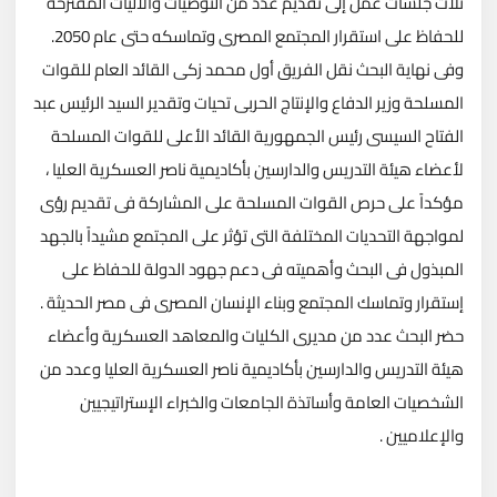
ثلاث جلسات عمل إلى تقديم عدد من التوصيات والآليات المقترحة
للحفاظ على استقرار المجتمع المصرى وتماسكه حتى عام 2050.
وفى نهاية البحث نقل الفريق أول محمد زكى القائد العام للقوات
المسلحة وزير الدفاع والإنتاج الحربى تحيات وتقدير السيد الرئيس عبد
الفتاح السيسى رئيس الجمهورية القائد الأعلى للقوات المسلحة
لأعضاء هيئة التدريس والدارسين بأكاديمية ناصر العسكرية العليا ،
مؤكداً على حرص القوات المسلحة على المشاركة فى تقديم رؤى
لمواجهة التحديات المختلفة التى تؤثر على المجتمع مشيداً بالجهد
المبذول فى البحث وأهميته فى دعم جهود الدولة للحفاظ على
إستقرار وتماسك المجتمع وبناء الإنسان المصرى فى مصر الحديثة .
حضر البحث عدد من مديرى الكليات والمعاهد العسكرية وأعضاء
هيئة التدريس والدارسين بأكاديمية ناصر العسكرية العليا وعدد من
الشخصيات العامة وأساتذة الجامعات والخبراء الإستراتيجيين
والإعلاميين .