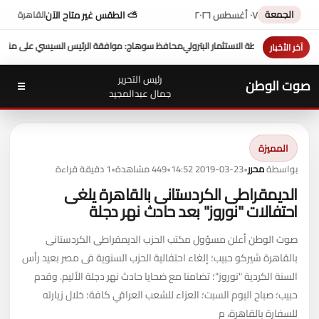
الجمعة
٠٧ أغسطس ٢٠٢٦
⛅ الطقس غير متاح الآن
القاهرة
محافظ سوهاج: موافقة الرئيس السيسي على منحة 10 ملايين دولار تعزز التنمية بالمحافظة
آخر الأخبار
رئيس التحرير
صوت الوطن
☰
جمال عبدالمجيد
المميزة
بواسطة
محرر
•
2019-03-23 14:52
•
449 مشاهدة
•
1 دقيقة قراءة
الديمقراطى الكردستانى بالقاهرة يلغى
احتفالات "نوروز" بعد حادث نهر دجلة
صوت الوطن أعلن مسؤول مكتب الحزب الديمقراطى الكردستانى
بالقاهرة شيركو حبيب؛ إلغاء احتفالية الحزب السنوية فى مصر بعيد رأس
السنة الكردية "نوروز"؛ تضامنا مع ضحايا حادث نهر دجلة الأليم. وقدم
حبيب؛ صباح اليوم السبت؛ العزاء للشعب العراقي كافة؛ خلال زيارته
للسفارة بالقاهرة، م