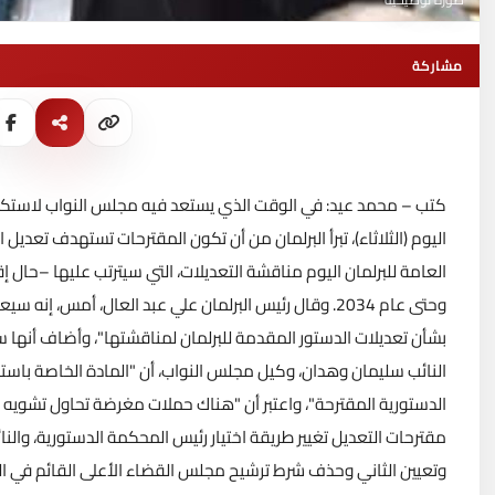
مشاركة
كتب – محمد عيد: في الوقت الذي يستعد فيه مجلس النواب لاستكمال
اليوم (الثلاثاء)، تبرأ البرلمان من أن تكون المقترحات تستهدف تعديل المادة 7 من الدستور والتي تحصن منصب شيخ الأزهر
العامة للبرلمان اليوم مناقشة التعديلات، التي سيترتب عليها –حال إ
وحتى عام 2034. وقال رئيس البرلمان علي عبد العال، أم
بشأن تعديلات الدستور المقدمة للبرلمان لمناقشتها"، وأضاف أنها
النائب سليمان وهدان، وكيل مجلس النواب، أن "المادة الخاصة باستق
الدستورية المقترحة"، واعتبر أن "هناك حملات مغرضة تحاول تشويه ال
وتعيين الثاني وحذف شرط ترشيح مجلس القضاء الأعلى القائم في الد