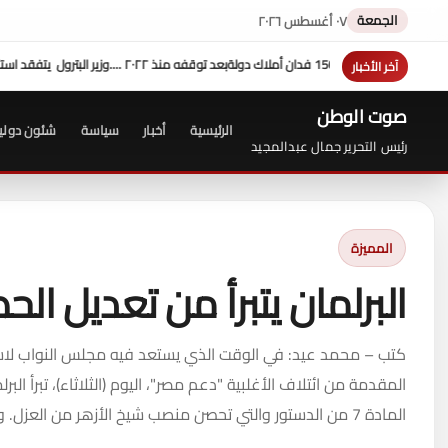
الجمعة
٠٧ أغسطس ٢٠٢٦
آخر الأخبار
صوت الوطن
الرئيسية
أخبار
سياسة
شئون دولي
رئيس التحرير جمال عبدالمجيد
المميزة
البرلمان يتبرأ من تعديل الح
كتب – محمد عيد: في الوقت الذي يستعد فيه مجلس النواب لاس
المقدمة من ائتلاف الأغلبية "دعم مصر"، اليوم (الثلاثاء)، تبرأ 
المادة 7 من الدستور والتي تحصن منصب شيخ الأزهر من العزل. وتواصل اللجنة العامة للبرلم