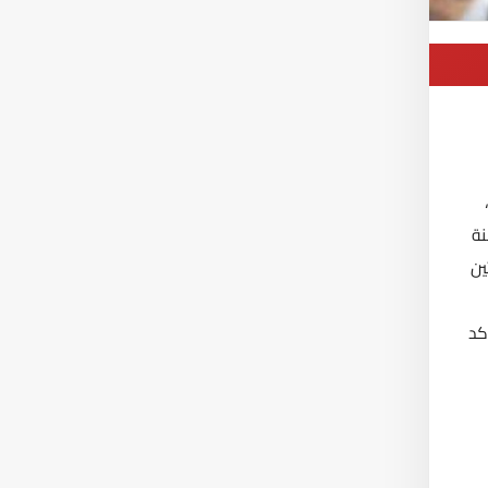
نة
ين
كد