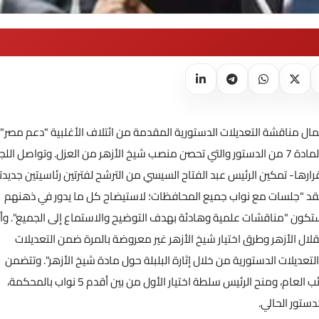
 مناقشة التعديلات الدستورية المقدمة من ائتلاف الأغلبية "دعم مصر"،
 من العزل.
وتواصل اللج
قرارها- تمكين الرئيس عبد الفتاح السيسي من الترشح لفترتين رئاسيتين جديدت
س، إنه سيعقد "جلسات مع نواب جميع المحافظات؛ لاستيضاح كل ما يدور في ذهنهم
 ستكون "مناقشات علمية وهادئة بهدف التوضيح والاستماع إلى الجميع". وأ
لال الأزهر وطرق اختيار شيخ الأزهر غير معروضة بالمرة ضمن التعديلات
تعديلات الدستورية من خلال إثارة البلبلة حول مادة شيخ الأزهر". وتتضمن
مقترحات التعديل تغيير طريقة اختيار رئيس المحكمة الدستورية، والنائب العام، ومنح الرئيس سلطة اختيار الأول من بين أقدم 5 نواب بالمحكمة،
ستور الحالي.