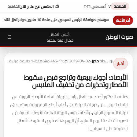
الجمعة
٠٧ أغسطس ٢٠٢٦
⛅ الطقس غير متاح الآن
القاهرة
ين دولار تعزز التنمية بالمحافظة
بمشاركة محافظ سوهاج في أداء
آخر الأخبار
رئيس التحرير
صوت الوطن
☰
جمال عبدالمجيد
بواسطة
محرر
•
2019-04-02 11:25
•
446 مشاهدة
•
1 دقيقة قراءة
أخبار
الأرصاد: أجواء ربيعية وتراجع فرص سقوط
الأمطار وتحذيرات من تخفيف الملابس
كشف الدكتور أحمد عبد العال رئيس الهيئة العامة للأرصاد الجوية، عن
ارتفاع تدريجى فى درجات الحرارة على أغلب أنحاء الجمهورية يستمر حتى
نهاية الأسبوع الجارى. وأضاف رئيس الهيئة العامة للأرصاد الجوية، فى
تصريحات خاصة لليوم السابع، أن اليوم هناك فرص لسقوط الأمطار
الخفيفة على السواحل ا