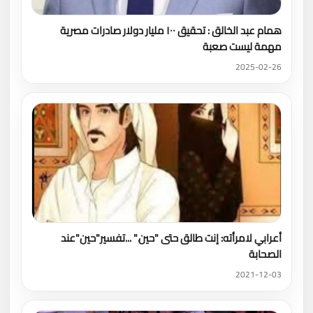
همام عبد الخالق : تحقيق ١٠٠ مليار دولار صادرات مصرية
مهمة ليست صعبة
2025-02-26
أعرابي لامرأته: إنت طالق حتى "حين." ...تفسير"حين"عند
الصحابة
2021-12-03