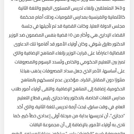
و 343 المتعلقين بإلغاء تدريس المستوى الرفيع واللغة الثانية
كالألمانية والفرنسية بمدارس القوميات، وذلك أمام محكمة
مجلس الدولة العليا. وكانت القضية قد تم تأجيلها في جلسة
القضاء الإداري هي وأكثر من ١٥ قضية بنفس المضمون ضد الوزير
الدكتور طارق شوقي. وكان أولياء الأمور قد أقاموا تلك الدعاوى
القضائية اعتراضًا على قرارت الوزير بإلغاء المناهج الإضافية والتي
تميز بين التعليم الحكومي والخاص وتُسدد الرسوم والمصروفات
على أساسها، الأمر الذي جعل سداد المصروفات يذهب هباءًا
منثورًا دون المقابل المُراد، مؤكدين عدم تمسكهم بالمناهج
الحكومية، إضافة إلى المناهج الإضافية. والتقى أولياء أمور طلاب
مدارس اللغات الخاصة، بالدكتور رضا حجازي رئيس قطاع التعليم
العام، في وقت سابق، لبحث أزمة تدريس للغة الثانية، والتي أكد
“حجازي”، أن تدريسها بداية من مرحلة أولى إعدادي خطأ كبير، كما
نادى به أولياء الأمور، بالإضافة إلى أن مجموعة الباقات
والمعروفة باسم “الكونكت بلس” ستكون بديلة للمستوى الرفيع،