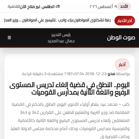
الأحد
٠٩ أغسطس ٢٠٢٦
⛅ الطقس غير متاح الآن
القاهرة
لمواطنين ...وزير العدل يفتتح محكمة بورفؤاد الجزئية
د. طه محمد أبو الشيخ يكتب : أداء وزار
آخر الأخبار
رئيس التحرير
صوت الوطن
☰
جمال عبدالمجيد
أخبار
بواسطة
محرر
•
2018-12-23 07:54
•
1187 مشاهدة
•
2 دقيقة قراءة
اليوم.. النطق في قضية إلغاء تدريس المستوى
الرفيع واللغة الثانية بمدارس القوميات
كتب – محمد عيد: ينتظر أولياء الأمور، اليوم، النطق بالحكم في القضية
المقامة ضد وزير التربية والتعليم للطعن على القرارين 342 و 343
المتعلقين بإلغاء تدريس المستوى الرفيع واللغة الثانية كالألمانية
والفرنسية بمدارس القوميات، وذلك أمام محكمة مجلس الدولة العليا.
وكانت القضية ق