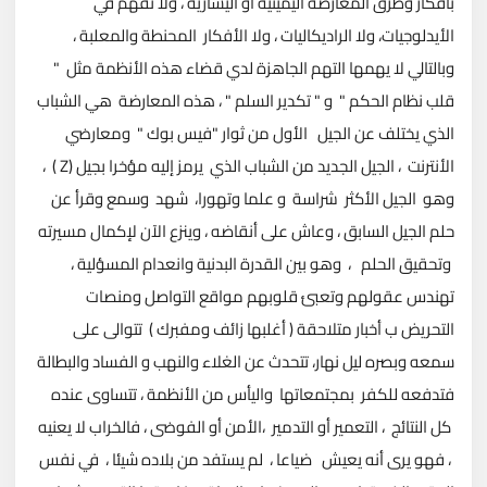
بأفكار وطرق المعارضة اليمينية أو اليسارية ، ولا تفهم في
الأيدلوجيات، ولا الراديكاليات ، ولا الأفكار المحنطة والمعلبة ،
وبالتالي لا يهمها التهم الجاهزة لدي قضاء هذه الأنظمة مثل "
قلب نظام الحكم " و " تكدير السلم " ، هذه المعارضة هي الشباب
الذي يختلف عن الجيل الأول من ثوار "فيس بوك " ومعارضي
الأنترنت ، الجيل الجديد من الشباب الذي يرمز إليه مؤخرا بجيل (Z ) ،
وهو الجيل الأكثر شراسة و علما وتهورا، شهد وسمع وقرأ عن
حلم الجيل السابق ، وعاش على أنقاضه ، وينزع الآن لإكمال مسيرته
وتحقيق الحلم ، وهو بين القدرة البدنية وانعدام المسؤلية ،
تهندس عقولهم وتعبئ قلوبهم مواقع التواصل ومنصات
التحريض ب أخبار متلاحقة ( أغلبها زائف ومفبرك ) تتوالى على
سمعه وبصره ليل نهار، تتحدث عن الغلاء والنهب و الفساد والبطالة
فتدفعه للكفر بمجتمعاتها واليأس من الأنظمة ، تتساوى عنده
كل النتائج ، التعمير أو التدمير ،الأمن أو الفوضى ، فالخراب لا يعنيه
، فهو يرى أنه يعيش ضياعا ، لم يستفد من بلاده شيئا ، في نفس