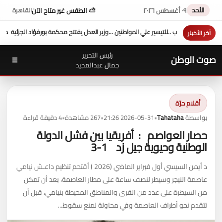
الأحد
٠٩ أغسطس ٢٠٢٦
⛅ الطقس غير متاح الآن
القاهرة
ل يفتتح محكمة بورفؤاد الجزئية
د. طه محمد أبو الشيخ يكتب : أداء وزارة العدل
السيطرة الكا
آخر الأخبار
رئيس التحرير
صوت الوطن
☰
جمال عبدالمجيد
أقلام حرّة
بواسطة
Tahataha
•
2026-05-31 21:26
•
267 مشاهدة
•
4 دقيقة قراءة
حصار العواصم : أفريقيا بين فشل الدولة
الوطنية وحيوية جيل زد 1-3
د أيمن السيسي أول فبراير الماضي (2026 ) أقتحم تنظيم داعـش نيامي
عاصمة النيجر وسيطر لنصف ساعة على مطار العاصمة، بعد أن تمكن
من السيطرة على عدد من القرى والمناطق المحيطة بنيامي، قبل أن
تتقدم نحو أطراف العاصمة وفي محاولة لمنع سقوط...