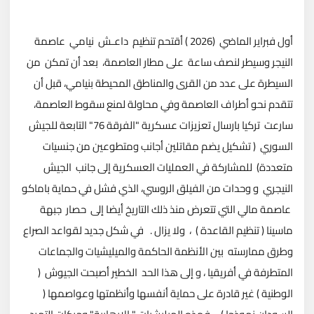
أول فبراير الماضي (2026 ) أقتحم تنظيم داعـش نيامي عاصمة
النيجر وسيطر لنصف ساعة على مطار العاصمة، بعد أن تمكن من
السيطرة على عدد من القرى والمناطق المحيطة بنيامي، قبل أن
تتقدم نحو أطراف العاصمة وفي محاولة لمنع سقوط العاصمة،
سارعت تركيا بارسال تعزيزات عسكرية "الفرقة 76" التابعة للجيش
السوري ( تشكيل يضم مقاتلين أجانب ومتطوعين من جنسيات
متعددة) للمشاركة في العمليات العسكرية إلى جانب الجيش
النيجري و وحدات من الفيلق الروسي، الذي فشل في حماية باماكو
عاصمة مالي التي تتعرض منذ ذلك التاريخ أيضا إلى حصار جبهة
ماسينا ( تنظيم القاعدة ) ، ولا يزال . في شكل جديد لقواعد الصراع
وطرق ممارسته بين الأنظمة الحاكمة والميليشيات والجماعات
المتطرفة في أفريقيا ، و إلى هذا الحد الخطير أصبحت الجيوش (
الوطنية ) غير قادرة على حماية أنفسها وأنظمتها وعواصمها (