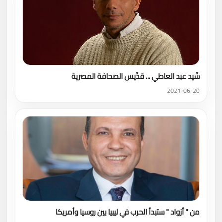
سِّيد عبد العاطي ... قدِّيس الصحافة المصرية
2021-06-20
من " أزواد " ستبدأ الحرب في ليبيا بين روسيا وأمريكا