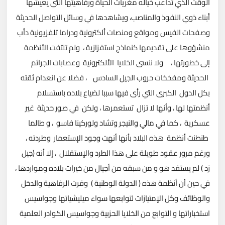
الوقت الذي تداعب خياله مغريات الحياة ورفاهيتها التي يعيشها
أبناء ذوي النفوذ والمناصب، ويشاهدها في وسائل التواصل الحديثة
وصفحات الفيس ومواقع ومنصات ألكترونية ودراما تلفزيونية دأب
منشؤوها على تقديمها كنماذج استفزازية ، ولم تلتفت الأنظمة
إلى خطورتها ، ولا ننسى الخلايا الألكترونية وعصابات الجرائم
الحديثة ومفخخات حروب الجيل السادس ، فضلا عن انعدام ثقته
بكل الدول الكبرى التي رأى فيها سببا لضياع بلاده باستسلام
أنظمتها لها ، وأنها لا تزال تستعمرها ، ولكن في صور حديثة غير
عسكرية ، كما في مالي والنيجر وتشاد ولوركينا فاسو ، و طالما
طنطنت أنظمة هذه البلاد بأنها أنهت وجود الإستعمار وطردته ،
ورغم مرور عقود طويلة على هذا الطرد والإستقلال ، إلا أنه (جيل
زد ) لم يستفد هو و من سبقه من أجيال من خيرات بلاده ومواردها ،
في حين أن أنظمة هذه ( الدولة الوطنية ) وفرت الرفاهية والدخل
والوظائف وكل الإمتيازات لتوابعها سواء ميليشياتها وجواسيس
استخباراتها و التوابع من الخلايا الحزبية وجواسيس الكوادر العلمية