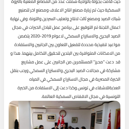
حيث قامت بجولة بالولاية شملت عدد من المصانع المعنية بالثروة
السمكية حيث تم زيارة مصنع انتاج الاعلاف ومصنع اخر لتصنيع
شباك الصيد ومصنع ثالث لانتاج وتعليب السردين والتونة. وفي نهاية
اعمال اللجنة تم التوقيع على برنامج عمل لتبادل الخبرات في مجال
الصيد البحري والاستزراع السمكي لاعوام 2019-2020 يتضمن
مواعيد تنفيذية محددة لتفعيل التعاون بين الجانبين والاستفادة
من الامكانات المتوافرة بين البلدين لتحقيق التكامل بينهما. هذا و
قد دعت "محرز" المستثمرين من الجانبين على عمل مشاريع
مشاركة في مجالات الصيد البحري والاستزراع السمكي ورحب بنقل
الخبرة المصرية في مجال الاستزراع السمكي في المياه
العذبةللاشقاء في تونس وكذا دعت إلى الاستفادة من الخبرة
التونسية في مجال الاقفاص السمكية العائمة.