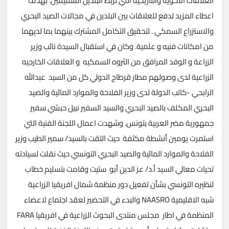
العلاقات الاخوية والتاريخية التي تربط البلدين الشقيقين. بهدف
اعطاء المزيد لدفع للعلاقات بين البلدين في مجالات الصيد البحري
والاستزراع السمكي . لتحقيق التكامل المشترك بينهما بما لديهما
من امكانات فنيه و علمية.
وكان في استقبال السيدة نائب وزير
الزراعة و الوفد المرافق من الثروه السمكيه و العلاقات الخارجيه
الزراعية لدى وصولهم مطار قرطاج الدولي كل من السيد عبدالله
الرابحي -كاتب الدولة لدى وزير الفلاحة والموارد المائية والصيد
البحري المكلف بالصيد البحري والسيد السفير نبيل حبشي سفير
جمهورية مضر العربية بتونس. وشهدت اعمال اللجنة الفنية التي
استمرت يومين أنشطة مكثفة حيث التقت بالسيد/ سمير الطيب وزير
الفلاحة والموارد المائية والصيد البحري التونسي حيث نقلت لسيادته
تحيات معالي السيد أ.د/ عز الدين أبو ستيت وقامت بتسليم خطاب
لنظيره التونسي بشأن تفعيل دور منظمة شمال افريقيا الزراعية
شبه الاقليمية NAASRO والبدء في التحضير لعقد اجتماع لاعضاء
المنظمة في اطار مجلس منتدى البحوث الزراعية في افريقيا FARA