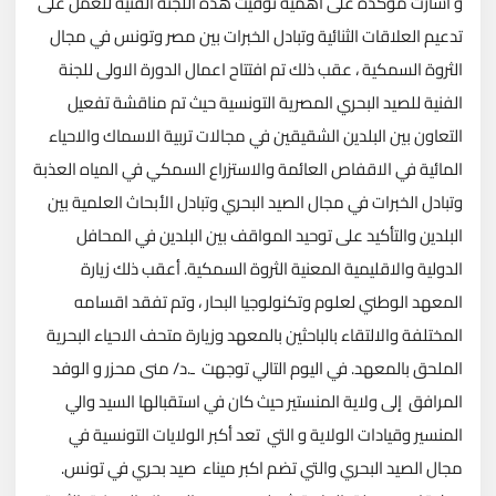
و اشارت مؤكدة على أهمية توقيت هذه اللجنة الفنية للعمل على
تدعيم العلاقات الثنائية وتبادل الخبرات بين مصر وتونس في مجال
الثروة السمكية ، عقب ذلك تم افتتاح اعمال الدورة الاولى للجنة
الفنية للصيد البحري المصرية التونسية حيث تم مناقشة تفعيل
التعاون بين البلدين الشقيقين في مجالات تربية الاسماك والاحياء
المائية في الاقفاص العائمة والاستزراع السمكي في المياه العذبة
وتبادل الخبرات في مجال الصيد البحري وتبادل الأبحاث العلمية بين
البلدين والتأكيد على توحيد المواقف بين البلدين في المحافل
الدولية والاقليمية المعنية الثروة السمكية. أعقب ذلك زيارة
المعهد الوطني لعلوم وتكنولوجيا البحار ، وتم تفقد اقسامه
المختلفة والالتقاء بالباحثين بالمعهد وزيارة متحف الاحياء البحرية
الملحق بالمعهد. في اليوم التالي توجهت ـ.د/ منى محزر و الوفد
المرافق إلى ولاية المنستير حيث كان في استقبالها السيد والي
المنسير وقيادات الولاية و التي تعد أكبر الولايات التونسية في
مجال الصيد البحري والتي تضم اكبر ميناء صيد بحري في تونس.