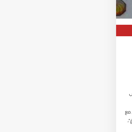
ب
 مع
”،