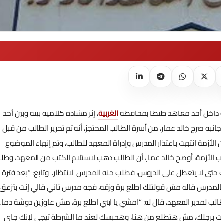
رية داخل أحد معاهد طنطا بمحافظة
الغربية
، إثر مشادة كلامية بينه وبين أحد
انبه صرح خالد عمار، من أسرة الطالب المحتجز، أنه تم تحرير الطالب من قبل
الأزمة انتهت باعتذار المدرس وإدراة المعهد للطالب، وتم إنهاء الموضوع
الأزمة، أوضح خالد عمار، أن الطالب ذهب لاستلام الكتب من المعهد، وطل
حتى لا يتعطل على الدروس، فطلب منه المدرس الانتظار.
وتابع: “بعد فترة
فالمدرس قاله مش قولتلك اطلع برة وزقه، فجه مدرس تاني قالي إنت بتزعق
لب لمدير المعهد، قال له: “امشي يا ابني اطلع برة، مش عاوزين دوشة دماغ
 جيت برجلك، مش هتطلع من هنا، وهحبسك لعند ما الشرطة تيجي لإنك جاي