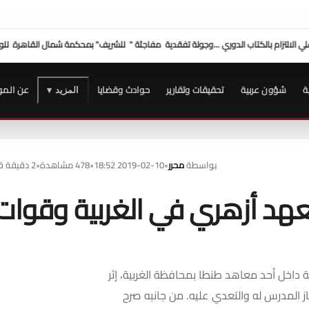
" للشريف" بمحكمة شمال القاهرة للوقوف على الإجراءات
وفد "الصحفيين" برئاسة النقيب ي
ة
شؤون عربية
تحقيقات وتقارير
حوادث وقضايا
عن المو
المزيد ▾
بواسطة
محرر
•
2019-02-10 18:52
•
478 مشاهدة
•
2 دقيقة قراءة
هد أزهري في الغربية وقوات
ية داخل أحد معاهد طنطا بمحافظة الغربية، إثر
ز المدرس له والتعدي عليه. من جانبه صرح