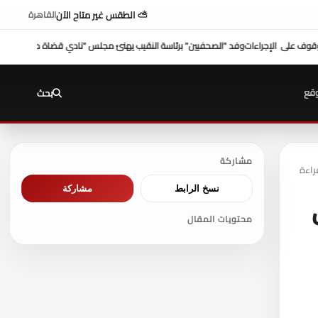
⛅ الطقس غير متاح الآن
القاهرة
هنئ مجلس "نادي قضاة مصر"
شكري عازر منسق لجنة الدفاع عن أموال التأمينات: بطرس غالي
قع
بحث
مشاركة
نسخ الرابط
مشاركة
محتويات المقال