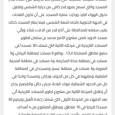
المسجد والتي تسمح بمرور قدر كافي من حرارة الشمس وتقليل
دخول الهواء البارد، وركزت عمارة المسجد على أن تكون الفتحات
في الجهة الجنوبية باتجاه اشعة الشمس، فيما يمتاز المسجد كذلك
بقرب سقفه للمحافظة على أكبر قدر من الدفء شتاءً. ويأتي
مسجد الدويد ضمن مشروع الأمير محمد بن سلمان لتطوير
المساجد التاريخية في مرحلته الثانية التي شملت 30 مسجداً في
جميع مناطق المملكة الـ13، ‏‎ بواقع 6 مساجد لمنطقة الرياض، و5
مساجد في منطقة مكة المكرمة، و4 مساجد في منطقة المدينة
المنورة، و3 مساجد في منطقة عسير، ومسجدان في المنطقة
الشرقية، ومثلهما في كل من الجوف وجازان، ومسجدًا واحدًا في
كل من الحدود الشمالية، تبوك، الباحة، نجران، حائل، والقصيم. يذكر
أن إطلاق المرحلة الثانية من مشروع تطوير المساجد التاريخية أتى
بعد الانتهاء من المرحلة الأولى التي شملت إعادة تأهيل وترميم 30
مسجدًا تاريخيًا في 10 مناطق. وينطلق المشروع من 4 أهداف
استراتيجية، تتلخص بتأهيل المساجد التاريخية للعبادة والصلاة،