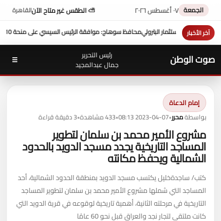
الجمعة
٠٧ أغسطس ٢٠٢٦
⛅ الطقس غير متاح الآن
القاهرة
1 ملايين دولار تعزز التنمية بالمحافظة
بمشاركة محافظ سوهاج في أ
آخر الأخبار
رئيس التحرير
صوت الوطن
☰
جمال عبدالمجيد
إمام الدعاة
بواسطة
محرر
•
2023-04-07 08:13
•
433 مشاهدة
•
3 دقيقة قراءة
مشروع الأمير محمد بن سلمان لتطوير
المساجد التاريخية يجدد مسجد الدويد بالحدود
الشمالية ويحفظ مكانته
كتب/ ساجدةخليل يكتسب مسجد الدويد بمنطقة الحدود الشمالية، أحد
المساجد التي شملها مشروع الأمير محمد بن سلمان لتطوير المساجد
التاريخية في مرحلته الثانية، أهمية تاريخية لوقوعه في قرية الدويد التي
كانت ملتقى لتجار نجد والعراق قبل نحو 60 عامًا