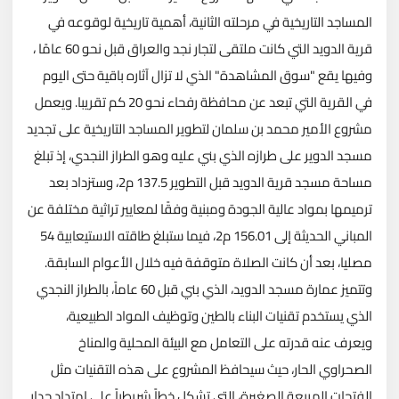
المساجد التاريخية في مرحلته الثانية، أهمية تاريخية لوقوعه في
قرية الدويد التي كانت ملتقى لتجار نجد والعراق قبل نحو 60 عامًا ،
وفيها يقع "سوق المشاهدة" الذي لا تزال آثاره باقية حتى اليوم
في القرية التي تبعد عن محافظة رفحاء نحو 20 كم تقريبا. ويعمل
مشروع الأمير محمد بن سلمان لتطوير المساجد التاريخية على تجديد
مسجد الدوير على طرازه الذي بني عليه وهو الطراز النجدي، إذ تبلغ
مساحة مسجد قرية الدويد قبل التطوير 137.5 م2، وستزداد بعد
ترميمها بمواد عالية الجودة ومبنية وفقًا لمعايير تراثية مختلفة عن
المباني الحديثة إلى 156.01 م2، فيما ستبلغ طاقته الاستيعابية 54
مصليا، بعد أن كانت الصلاة متوقفة فيه خلال الأعوام السابقة.
وتتميز عمارة مسجد الدويد، الذي بني قبل 60 عاماً، بالطراز النجدي
الذي يستخدم تقنيات البناء بالطين وتوظيف المواد الطبيعية،
ويعرف عنه قدرته على التعامل مع البيئة المحلية والمناخ
الصحراوي الحار، حيث سيحافظ المشروع على هذه التقنيات مثل
الفتحات المربعة الصغيرة، التي تشكل خطاً شريطياً على امتداد جدار