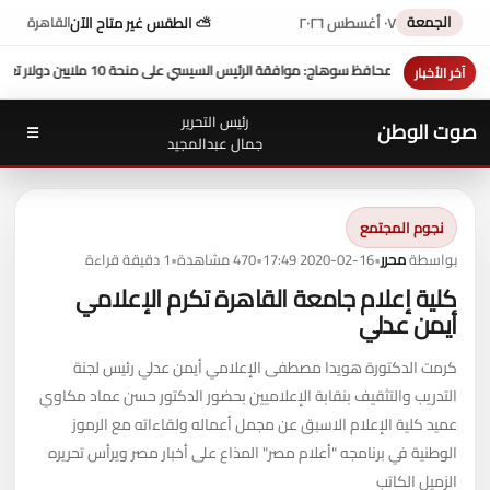
الجمعة
٠٧ أغسطس ٢٠٢٦
⛅ الطقس غير متاح الآن
القاهرة
سي على منحة 10 ملايين دولار تعزز التنمية بالمحافظة
بمشاركة محافظ سو
آخر الأخبار
رئيس التحرير
صوت الوطن
☰
جمال عبدالمجيد
نجوم المجتمع
بواسطة
محرر
•
2020-02-16 17:49
•
470 مشاهدة
•
1 دقيقة قراءة
كلية إعلام جامعة القاهرة تكرم الإعلامي
أيمن عدلي
كرمت الدكتورة هويدا مصطفى الإعلامي أيمن عدلي رئيس لجنة
التدريب والتثقيف بنقابة الإعلاميين بحضور الدكتور حسن عماد مكاوي
عميد كلية الإعلام الاسبق عن مجمل أعماله ولقاءاته مع الرموز
الوطنية في برنامجه "أعلام مصر" المذاع على أخبار مصر ويرأس تحريره
الزميل الكاتب