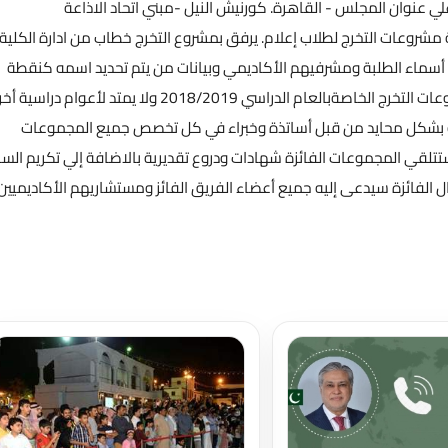
ي عنوان المجلس - القاهرة. كورنيش النيل -مبني اتحاد الاذاعة
ن الخارج مسابقة مشروعات التخرج لطلاب إعلام. يرفق بمشروع التخرج خطاب من ادارة الكلية 
ا أسماء الطلبة ومشرفيهم الأكاديمي وبيانات من يتم تحديد اسمه كنقطة
اتصال لمتابعة سير المشروع في المسابقة. يقتصر التقديم علي مشروعات التخرج الخاصةبالعام الدراسي 2018/2019 ولا يمتد لأعوام
ة بشكل محايد من قبل أساتذة وخبراء في كل تخصص جميع المجموعات
ي المجموعات الفائزة شهادات ودروع تقديرية بالاضافة إلي تكريم السا
الفائزة سيدعى إليه جميع أعضاء الفريق الفائز ومستشاريهم الأكاديميين
تحميل المزيد