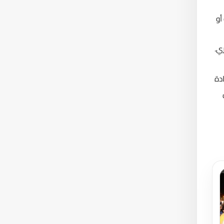
أو
 دراسية أخري.
دة