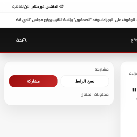
⛅ الطقس غير متاح الآن
القاهرة
يب يهنئ مجلس "نادي قضاة مصر"
شكري عازر منسق لجنة الدفاع عن أموال التأمينات: بطرس
قع
بحث
مشاركة
نسخ الرابط
مشاركة
"
محتويات المقال