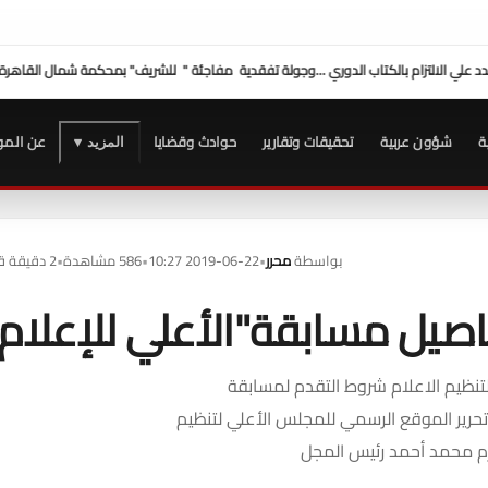
جئة " للشريف" بمحكمة شمال القاهرة للوقوف على الإجراءات
وفد "الصحفيين" برئاسة النق
ة
شؤون عربية
تحقيقات وتقارير
حوادث وقضايا
عن المو
المزيد ▾
بواسطة
محرر
•
2019-06-22 10:27
•
586 مشاهدة
•
2 دقيقة قراءة
فاصيل مسابقة"الأعلي للإعلام
نظيم الاعلام شروط التقدم لمسابقة
تحرير الموقع الرسمي للمجلس الأعلي لتنظيم
كرم محمد أحمد رئيس المجل