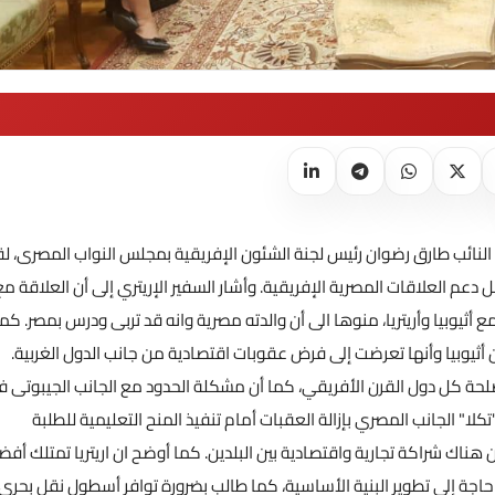
ائب طارق رضوان رئيس لجنة الشئون الإفريقية بمجلس النواب المصرى، لقا
دعم العلاقات المصرية الإفريقية. وأشار السفير الإريتري إلى أن العلاقة مع
أثيوبيا وأريتريا، منوها الى أن والدته مصرية وانه قد تربى ودرس بمصر. كما
 أثيوبيا وأنها تعرضت إلى فرض عقوبات اقتصادية من جانب الدول الغربية.
لحة كل دول القرن الأفريقي، كما أن مشكلة الحدود مع الجانب الجيبوتى ف
ا" الجانب المصري بإزالة العقبات أمام تنفيذ المنح التعليمية للطلبة
ن هناك شراكة تجارية واقتصادية بين البلدين. كما أوضح ان اريتريا تمتلك أف
اجة إلى تطوير البنية الأساسية، كما طالب بضرورة توافر أسطول نقل بحرى