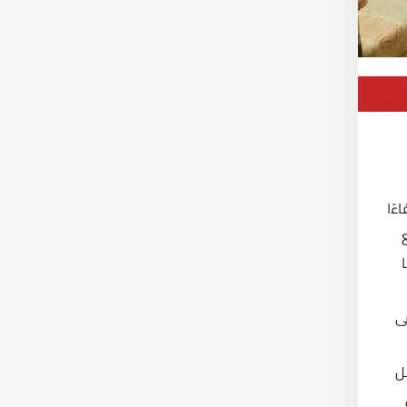
ءًا
ى
ضل