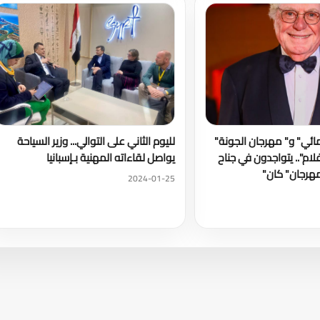
مائي" و" مهرجان الجونة"
لليوم الثاني على التوالي... وزير السياحة
لام".. يتواجدون في جناح
يواصل لقاءاته المهنية بـإسبانيا
رجان" كان"
2024-01-25