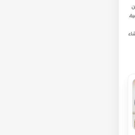
ن
ية،
شاء