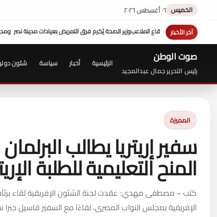
الخميس
٠٦ أغسطس ٢٠٢٦
رق التمريض بعيادات مدينة نصر ومدير عيادة التأمين الصحي بالفرع ويوجه بصرف مكافآت ما
آخر الأخبار
صوت الوطن
الرئيسية
أخبار
سياسة
شئون دولي
رئيس التحرير جمال عبدالمجيد
المميزة
سفير إريتريا يطالب البرلمان
المنح التعليمية للطلبة الإر
كتب – مصطفى مهدي: عقدت لجنة الشئون الإفريقية لقاء برئاسة
الإفريقية بمجلس النواب المصرى، لقاءًا مع السفير فاسيل جبرا س