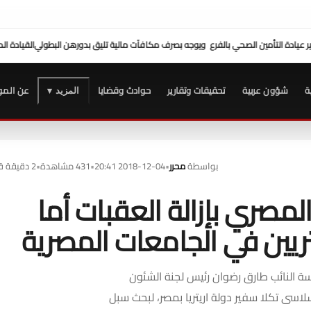
لية تليق بدورهن البطولي
القيادة الحقيقية تُصنع في لحظات الخطر
سفارة زيمبابوي تدرس إدرا
ة
شؤون عربية
تحقيقات وتقارير
حوادث وقضايا
عن المو
المزيد ▾
بواسطة
محرر
•
2018-12-04 20:41
•
431 مشاهدة
•
2 دقيقة قراءة
 المصري بإزالة العقبات أما
يتريين في الجامعات المصرية
 النائب طارق رضوان رئيس لجنة الشئون
لاسى تكلا سفير دولة اريتريا بمصر، لبحث سبل