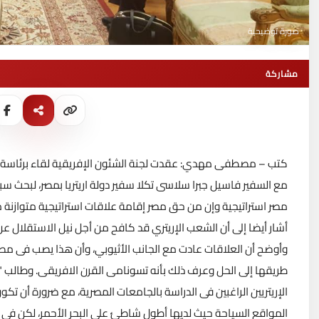
صورة توضيحية
مشاركة
كتب – مصطفى مهدي: عقدت لجنة الشئون الإفريقية لقاء برئاسة الن
مع السفير فاسيل جبرا سلاسى تكلا سفير دولة اريتريا بمصر، لبحث سبل 
مصر استراتيجية وإن من حق مصر إقامة علاقات استراتيجية متوازنة مع 
أشار أيضا إلى أن الشعب الإريتري قد كافح من أجل نيل الاستقلال عن
وأوضح أن العلاقات عادت مع الجانب الأثيوبي، وأن هذا يصب فى مص
طريقها إلى الحل وعرف ذلك بأنه تسونامى القرن الافريقى. وطالب "تكل
الإريتريين الراغبين فى الدراسة بالجامعات المصرية، مع ضرورة أن تكو
المواقع السياحة حيث لديها أطول شاطئ على البحر الأحمر، لكن فى ح