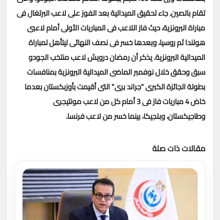
تقام بالصين
.
جاء تحقيق الميدالية بعد الفوز على لاعب البرتغال فى
مباراة البرونزية، حيث فاز اللاعب فى المباريات الأولى أمام لاعبى
هولندا ثم روسيا، وبعدها خسر فى نصف النهائى ليتأهل لمباراة
الميدالية البرونزية
.
يذكر أن رمضان درويش لاعب منتخب الجودو
سبق وحقق خلال نوفمبر الماضى الميدالية البرونزية بمنافسات
بطولة الجائزة الكبرى "جراند برى" التى أقيمت بأوزبكستان بعدما
خاض 4 مباريات فاز فى 3 أمام كل من لاعب مونتيجرى
وطاجيكستان، وبلجيكا، بينما خسر من لاعب فرنسا
.
مقالات ذات صلة
تحميل المزيد