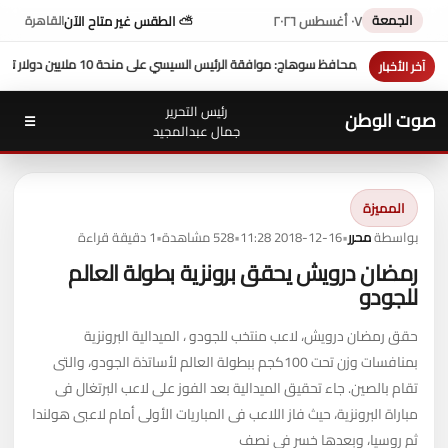
الجمعة
٠٧ أغسطس ٢٠٢٦
⛅ الطقس غير متاح الآن
القاهرة
ي على منحة 10 ملايين دولار تعزز التنمية بالمحافظة
بمشاركة محافظ سوه
آخر الأخبار
رئيس التحرير
صوت الوطن
☰
جمال عبدالمجيد
المميزة
بواسطة
محرر
•
2018-12-16 11:28
•
528 مشاهدة
•
1 دقيقة قراءة
رمضان درويش يحقق برونزية بطولة العالم
للجودو
حقق رمضان درويش، لاعب منتخب للجودو ، الميدالية البرونزية
بمنافسات وزن تحت 100كجم ببطولة العالم لأساتذة الجودو، والتى
تقام بالصين. جاء تحقيق الميدالية بعد الفوز على لاعب البرتغال فى
مباراة البرونزية، حيث فاز اللاعب فى المباريات الأولى أمام لاعبى هولندا
ثم روسيا، وبعدها خسر فى نصف