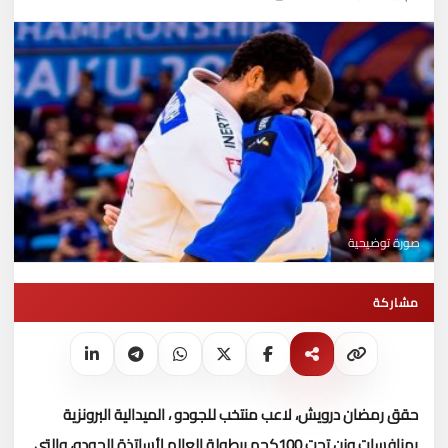
صورة توضيحية
مشاركة
حقق رمضان درويش، لاعب منتخب للجودو ، الميدالية البرونزية
بمنافسات وزن تحت 100كجم ببطولة العالم لأساتذة الجودو، والتى