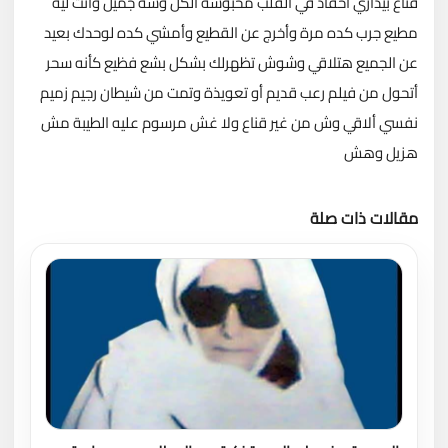
قناع بيداري احقاد في القلب محبوسة الكل وشه جميل وانت ليه
مطيع جرب كده مرة وأخرج عن القطيع وأمشي كده لوحدك بعيد
عن الجميع هتلاقي وشوش تظهرلك بشكل بشع فظيع كأنه سحر
أتحول من فيلم رعب قديم أو تعويذة وتمت من شيطان رجيم زميم
نفسي ألاقي وش من غير قناع ولا غش مرسوم عليه الطيبة مش
هزيل وهش
مقالات ذات صلة
تحميل المزيد