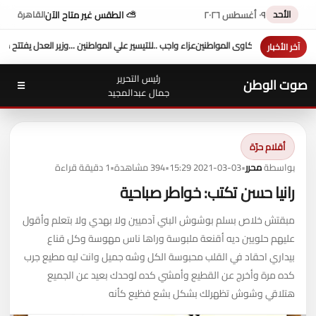
الأحد
٠٩ أغسطس ٢٠٢٦
⛅ الطقس غير متاح الآن
القاهرة
سير علي المواطنين ...وزير العدل يفتتح محكمة بورفؤاد الجزئية
د. طه محمد أبو الشيخ يكتب : 
آخر الأخبار
رئيس التحرير
صوت الوطن
☰
جمال عبدالمجيد
أقلام حرّة
بواسطة
محرر
•
2021-03-03 15:29
•
394 مشاهدة
•
1 دقيقة قراءة
رانيا حسن تكتب: خواطر صباحية
مبقتش خلاص بسلم بوشوش البني آدميين ولا بهدي ولا بتعلم وأقول
عليهم حلويين ديه أقنعة ملبوسة وراها ناس مهوسة وكل قناع
بيداري احقاد في القلب محبوسة الكل وشه جميل وانت ليه مطيع جرب
كده مرة وأخرج عن القطيع وأمشي كده لوحدك بعيد عن الجميع
هتلاقي وشوش تظهرلك بشكل بشع فظيع كأنه