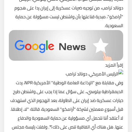
دونالد ترامب، من توجيه ضربات عسكرية إلى إيران ردا على هجوم
"أرامكو"، مبدية قناعتها بأن واشنطن ليست مسؤولة عن حماية
السعودية.
إقرأ المزيد
وفي مقابلة مع "الإذاعة العامة الوطنية" الأمريكية NPR، ردت
الديمقراطية بيلوسي،، على سؤال عما إذا يجب على واشنطن طرح
خيارات عسكرية ضد إيران على الطاولة، بعد الهجوم الذي استهدف
قبل أسبوع معملين لشركة "أرامكو" السعودية، قائلة: "لا، إطلاقا.
لا أعتقد أننا نتحمل أي مسؤولية عن حماية السعودية والدفاع
عنها. هل هناك أي اتفاقية تنص على ذلك؟". ولفتت رئيسة مجلس