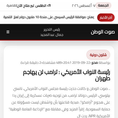
الجمعة
٠٧ أغسطس ٢٠٢٦
⛅ الطقس غير متاح الآن
القاهرة
بمشاركة محافظ سوهاج في أداء صلاة الجمعة ....وكي
آخر الأخبار
رئيس التحرير
صوت الوطن
☰
جمال عبدالمجيد
شئون دولية
بواسطة
محرر
•
2019-09-22 20:41
•
489 مشاهدة
•
2 دقيقة قراءة
رئيسة النواب الأمريكي : ترامب لن يهاجم
طهران
.. صوت الوطن و كالات حذرت رئيسة مجلس النواب الأمريكي، نانسي
بيلوسي، الرئيس دونالد ترامب، من توجيه ضربات عسكرية إلى إيران ردا
على هجوم "أرامكو"، مبدية قناعتها بأن واشنطن ليست مسؤولة عن
حماية السعودية. إقرأ المزيد وفي مقابلة مع "الإذاعة العامة الوطنية"
الأمريكية NPR، ردت ال