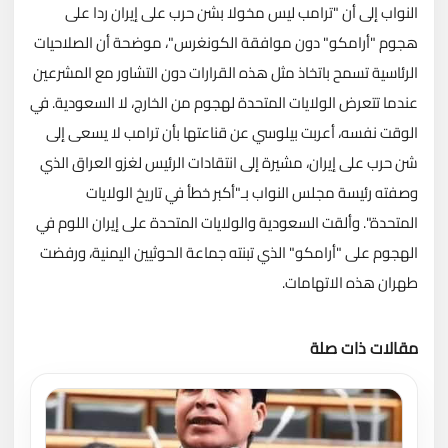
النواب إلى أن "ترامب ليس مخولا بشن حرب على إيران ردا على
هجوم "أرامكو" دون موافقة الكونغرس"، موضحة أن الصلاحيات
الرئاسية تسمح باتخاذ مثل هذه القرارات دون التشاور مع المشرعين
عندما تتعرض الولايات المتحدة لهجوم من الخارج، لا السعودية. في
الوقت نفسه، أعربت بيلوسي عن قناعتها بأن ترامب لا يسعى إلى
شن حرب على إيران، مشيرة إلى انتقادات الرئيس لغزو العراق الذي
وصفته رئيسة مجلس النواب بـ"أكبر خطأ في تاريخ الولايات
المتحدة". وألقت السعودية والولايات المتحدة على إيران اللوم في
الهجوم على "أرامكو" الذي تبنته جماعة الحوثيين اليمنية، ورفضت
طهران هذه الاتهامات.
مقالات ذات صلة
تحميل المزيد