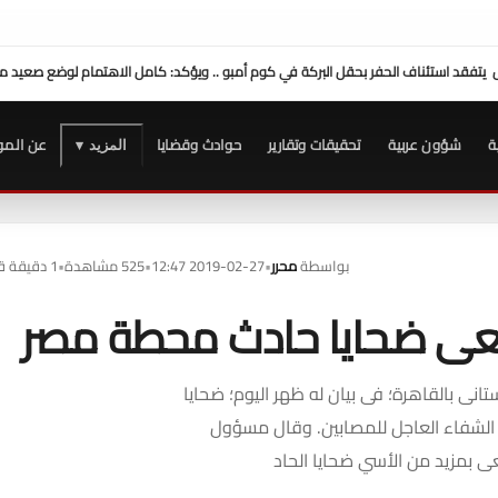
محافظ س
ة
شؤون عربية
تحقيقات وتقارير
حوادث وقضايا
عن المو
المزيد ▾
بواسطة
محرر
•
2019-02-27 12:47
•
525 مشاهدة
•
1 دقيقة قراءة
نعى ضحايا حادث محطة مصر
ى بالقاهرة؛ فى بيان له ظهر اليوم؛ ضحايا
 الشفاء العاجل للمصابين. وقال مسؤول
ى بمزيد من الأسي ضحايا الحاد