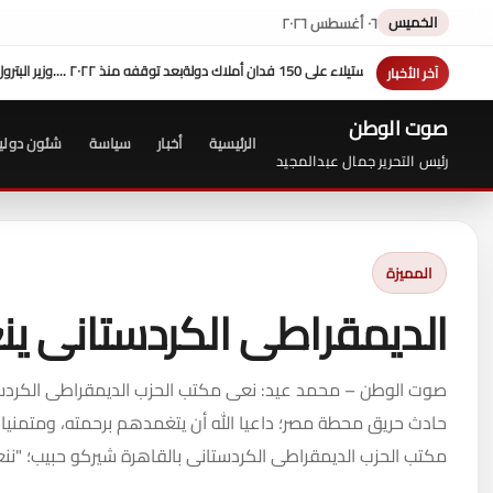
الخميس
٠٦ أغسطس ٢٠٢٦
بعد توقفه منذ ٢٠٢٢ ....وزير البترول يتفقد استئناف الحفر بحقل البركة في كوم أمبو .. ويؤكد: كامل الاهتمام لوضع صعيد مصر على خريطة الاستثمار البترولي
آخر الأخبار
صوت الوطن
الرئيسية
أخبار
سياسة
شئون دولي
رئيس التحرير جمال عبدالمجيد
المميزة
الديمقراطى الكردستانى ي
صوت الوطن – محمد عيد: نعى مكتب الحزب الديمقراطى الكردستان
حادث حريق محطة مصر؛ داعيا الله أن يتغمدهم برحمته، ومتمنيا
مكتب الحزب الديمقراطى الكردستانى بالقاهرة شيركو حبيب؛ "ننع