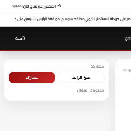
⛅ الطقس غير متاح الآن
القاهرة
وهاج: موافقة الرئيس السيسي على منحة 10 ملايين دولار تعزز التنمية بالمحافظة
بمش
قع
بحث
مشاركة
نسخ الرابط
مشاركة
محتويات المقال