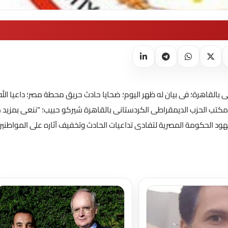
القاهرة؛ فى بيان له ظهر اليوم؛ ضحايا حادث حريق محطة مصر؛ داعيا الله
تب الحزب الديمقراطى الكردستانى بالقاهرة شيركو حبيب؛ "ننعى بمزيد 
هود الحكومة المصرية لتفادى تداعيات الحادث وتخفيف آثاره على المواطنين
تحميل المزيد