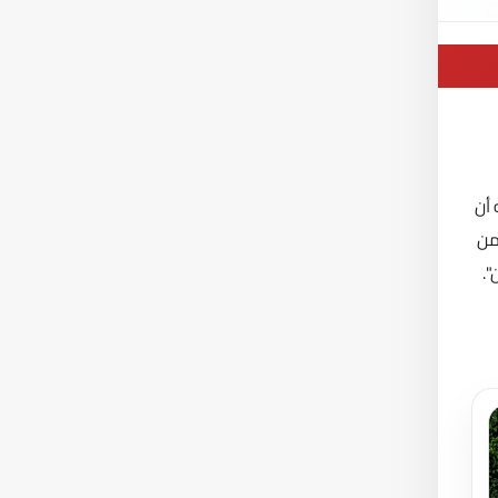
 أن
من
".