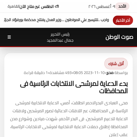
الأحد
٠٩ أغسطس ٢٠٢٦
⛅ الطقس غير متاح الآن
القاهرة
مواطنين ...وزير العدل يفتتح محكمة بورفؤاد الجزئية
د. طه محمد أبو الشيخ يكتب : أداء وزارة
آخر الأخبار
رئيس التحرير
صوت الوطن
☰
جمال عبدالمجيد
أنزل شارك
بواسطة
محرر
•
2023-11-10 08:05
•
493 مشاهدة
•
1 دقيقة قراءة
بدء الدعاية لمرشحى الانتخابات الرئاسية فى
المحافظات
محى العبادى البحرالاحمر انطلقت، أمس، الدعاية الانتخابية لمرشحى
الرئاسة فى المحافظات عبر اللافتات الدعائية لصور المرشحين ولافتات
الدعاية لتدعيم المرشحين. فى البحر الأحمر، شهدت ميادين وشوارع مدن
المحافظة إطلاق حملات الدعاية الانتخابية لمرشحى الانتخابات الرئاسية،
عقب إعلان