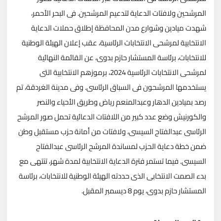
المرشحين ولافتات الدعاية لتدعيم المرشحين. فى البحر الأحمر،
شهدت ميادين وشوارع مدن المحافظة إطلاق حملات الدعاية
الانتخابية لمرشحى الانتخابات الرئاسية، عقب إعلان الهيئة الوطنية
للانتخابات، برئاسة المستشار حازم بدوى، عن القائمة النهائية
لمرشحى الانتخابات الرئاسية 2024، برموزهم الانتخابية التى
يستخدمها المرشحون فى السباق الرئاسى. وفى مدينة الغردقة، تم
رصد بميادين الدهار وعبدالمنعم رياض وطريق الأحياء والنصر
والكورنيش وضع عدد كبير من اللافتات الدعائية تحمل صور المرشح
الرئاسى عبدالفتاح السيسى، ولافتات من أمانة حزب مستقبل وطن
ضمن خطة دعاية الحزب لمساندة المرشح الرئاسى عبدالفتاح
السيسى. فيما تستمر فترة الدعاية الانتخابية لمدة شهر، تنتهى مع
بدء الصمت الانتخابى الذى حددته الهيئة الوطنية للانتخابات، برئاسة
المستشار حازم بدوى، يوم 8 ديسمبر المقبل.