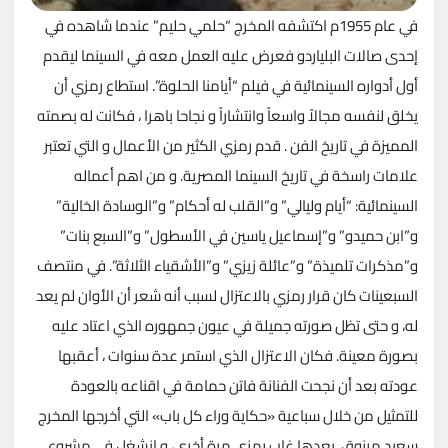
في عام 1955م اكتشفه المخرج “حلمي حليم” عندما شاهده في
إحدى صالات البلياردو فعرض عليه العمل معه في السينما ليقدم
أول أدواره السينمائية في فيلم “أيامنا الحلوة”. استطاع رمزي أن
يخلق لنفسه مجالاً واسعاً وانتشاراً و نجاحا باهرا ، فكانت له بصمته
المميزة في تاريخ الفن . قدم رمزي الكثير من الأعمال و التي تعتبر
علامات راسخة في تاريخ السينما المصرية. و من اهم أعماله
السينمائية: “أيام وليالي” و”القلب له أحكام” و”الوسادة الخالية”
و”ابن حميدو” و”إسماعيل ياسين في الأسطول” و”السبع بنات”
و”مذكرات تلميذة” و”عائلة زيزي” و”الأشقياء الثلاثة”. في منتصف
السبعينات كان قرار رمزي بالاعتزال لسبب أنه شعر أن الأوان لم يعد
له، و حتى تظل صورته جميلة في عيون جمهوره الذي اعتاد عليه
بصورة معينة. فكان الاعتزال الذي استمر عدة سنوات ، أعقبها
عودته بعد أن نجحت الفنانة فاتن حمامة في اقناعه بالعودة
للتمثيل من خلال سباعية «حكاية وراء كل باب» التي أخرجها المخرج
سعيد مرزوق. بعدها غاب رمزي مرة أخرى، و انشغل في مشروع