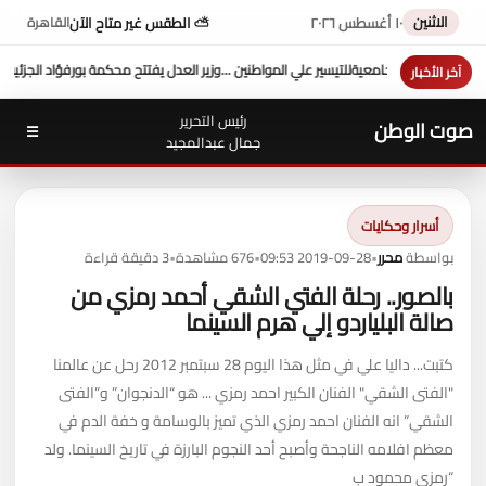
الاثنين
١٠ أغسطس ٢٠٢٦
⛅ الطقس غير متاح الآن
القاهرة
حكمة بورفؤاد الجزئية
د. طه محمد أبو الشيخ يكتب : أداء وزارة العدل
السيطرة الكاملة على ح
آخر الأخبار
رئيس التحرير
صوت الوطن
☰
جمال عبدالمجيد
أسرار وحكايات
بواسطة
محرر
•
2019-09-28 09:53
•
676 مشاهدة
•
3 دقيقة قراءة
بالصور.. رحلة الفتي الشقي أحمد رمزي من
صالة البلياردو إلي هرم السينما
كتبت... داليا علي في مثل هذا اليوم 28 سبتمبر 2012 رحل عن عالمنا
"الفتى الشقي" الفنان الكبير احمد رمزي ... هو “الدنجوان” و”الفتى
الشقي” انه الفنان احمد رمزي الذي تميز بالوسامة و خفة الدم في
معظم افلامه الناجحة وأصبح أحد النجوم البارزة في تاريخ السينما. ولد
“رمزي محمود ب