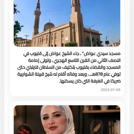
مسجد سيدي عواض" ـ جاء الشيخ عواض إلى قليوب في
النصف الثاني من القرن التاسع الهجري ، وتولى إمامة
المسجد والقضاء بقليوب بتكليف من السلطان قايتباي حتى
توفي عام 878هــ ، وبعد وفاته أقام له شيخ قبيلة الشواربية
ضريحًا في الغرفة التي كان يسكنها.
2023-07-05