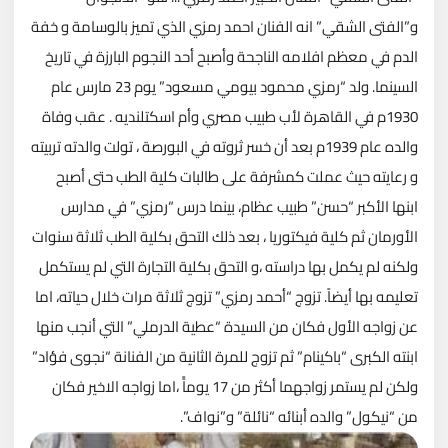
و”الفتى الشقي” انه الفنان احمد رمزي الذي تميز بالوسامة و خفة
الدم في معظم افلامه الناجحة وأصبح أحد النجوم البارزة في تاريخ
السينما. ولد “رمزي محمود بيومي مسعود” يوم 23 مارس عام
1930م في القاهرة لأب طبيب مصري وأم اسكتلنديه . عقب وفاة
والده عام 1939م بعد أن خسر ثروته في البورصة ، تولت والدته تربيته
و رعايته حيث عملت كمشرفة على طالبات كلية الطب حتى أصبح
ابنها الأكبر “حسن” طبيب عظام، بينما درس “رمزي” في مدارس
الأورمان ثم كلية فيكتوريا ، بعد ذلك التحق بكلية الطب ثلاثة سنوات
ولكنه لم يكمل بها دراسته ،و التحق بكلية التجارة التي لم يستكمل
تعليمه بها أيضاً. تزوج “أحمد رمزي” تزوج ثلاثة مرات خلال حياته، اما
عن زواجه الأول فكان من السيدة “عطية الدرملي” التي أنجب منها
ابنته الكبرى “باكينام” ثم تزوج للمرة الثانية من الفنانة “نجوى فؤاد”
ولكن لم يستمر زواجهما أكثر من 17 يوماًً ،اما زواجه الاخير فكان
من “نيكول” والده أبنائه “نائلة” و”نواف”.