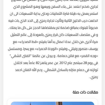
تجاري ضخم اعتمد على بناء السفن وبيعها وهو المشروع الذي
استمر يعمل به طيلة فترة الثمانينات وحتى بداية التسعينات الى ان
اندلعت حرب الخليج الثانية وتأثرت تجارة رمزي إلى الحد الذي بات فيه
مديوناً للبنوك بمبالغ ضخمة تم بمقتضاها الحجز على كل ما يملك .
و في منتصف التسعينات كان قرار رمزي بالعودة إلى عالم التمثيل
مرة أخرى من خلال عدة اعمال بدأها بفيلم «قط الصحراء» مع
يوسف منصور ونيللي، وفيلم «الوردة الحمراء» مع يسرا، ومسلسل
«وجه القمر» مع فاتن حمامة . و يرحل عن عالمنا "الفتى الشقي"
في يوم 28 سبتمبر عام 2012 عن عمر يناهز 82 عاماً بعد اختلال
توازنه في حمام منزله بالساحل الشمالي . رحم الله الفنان احمد
رمزي .
مقالات ذات صلة
تحميل المزيد