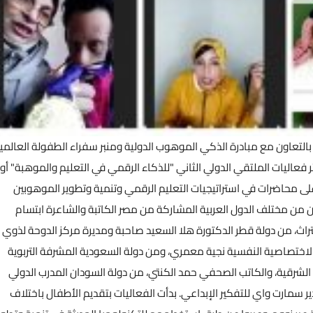
 بالتعاون مع مبادرة الذكي الموهوب الدولية ومنبر سفراء الطفولة العالمي
ئر فعاليات الملتقي الدولي الثاني "للذكاء الرقمي في التعليم والموهبة" أو
لى محاضرات في استراتيجيات التعليم الرقمي وتنمية وتطوير الموهوبين
ن من مختلف الدول العربية المشاركة من مصر الكاتبة والشاعرة ابتسام
راث، من دولة قطر الدكتورة هلا السعيد صاحبة ومديرة مركز الدوحة لذوي
 والاختصاصية النفسية نجية معمري، ومن دولة السعودية المشرفة التربوية
 الشرقية، والكاتب الصحفي حمد الكنتي، من دولة السودان المدرب الدولي
 سمارت واي للتفكير الإبداعي. بدأت الفعاليات بتقديم الأطفال باختلاف