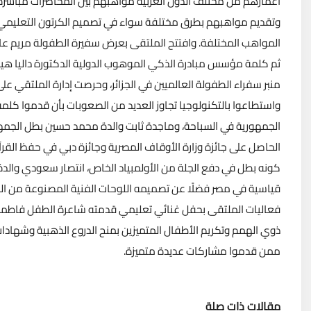
أعمارهم من مختلف الدول العربية مواهبهم بين المحاضرات مباشرة ع
وتقديم مواهبهم بطرق مختلفة سواء في تصميم الكرتون التعليمي، ت
ثم كلمة مؤسس مبادرة الذكي الموهوب الدولية الدكتورة داليا هيك
منبر سفراء الطفولة العالميين في الجزائر، وحرصت إدارة الملتقي 
واستطاعوا بالتكنولوجيا تجاوز العديد من الصعوبات بأن قدموا كلم
الجمهورية في السباحة، وماجدة ثابت والدة محمد حسين بطل الجمهور
الحاصل على جائزة وزارة الأوقاف المصرية وجائزة دبي في حفظ القرآ
كونه بطل في دفع الجلة من الأولمبياد الخاص، انتصار سعودي وا
قياسية في مصر فضلًا عن تصميمه اللوحات الفنية المصنوعة من الخز
فعاليات الملتقى بحفل غنائي تعليمي قدمته شاعرة الطفل فاطمة غ
ذوي الهمم وتكريم الأطفال المتميزين بمنح الدروع الذهبية وشهادات
ممن قدموا مشاركات عديدة متميزة.
مقالات ذات صلة