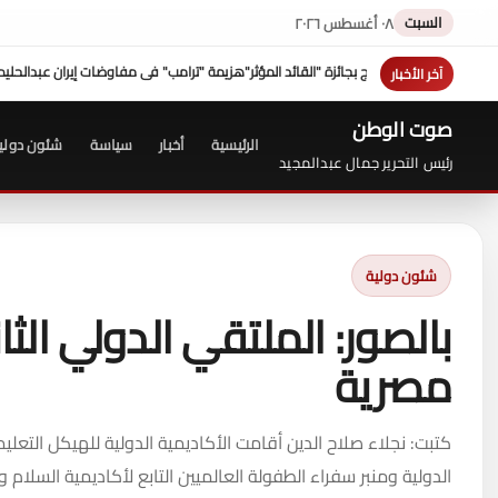
السبت
٠٨ أغسطس ٢٠٢٦
اوضات إيران عبدالحليم قنديل
جامعة سوهاج الأولى في الاستجابة لشكاوى الم
آخر الأخبار
صوت الوطن
الرئيسية
أخبار
سياسة
شئون دولي
رئيس التحرير جمال عبدالمجيد
شئون دولية
بالصور: الملتقي الدولي ال
مصرية
كتبت: نجلاء صلاح الدين أقامت الأكاديمية الدولية للهيكل التع
الدولية ومنبر سفراء الطفولة العالميين التابع لأكاديمية السلام و