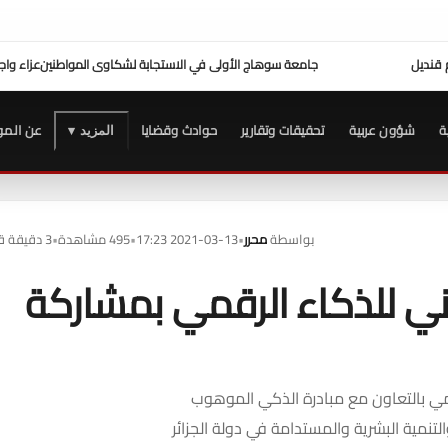
واطنين
عزاء واجب ..
للتيسير علي المواطنين ...وزير العدل يفتتح محكمة بورفؤاد الجزئية
د. طه م
ة
شؤون عربية
تحقيقات وتقارير
حوادث وقضايا
عن المو
المزيد ▾
بواسطة
محرر
•
2021-03-13 17:23
•
495 مشاهدة
•
3 دقيقة قراءة
ثاني للذكاء الرقمي بمشاركة
ليمي بالتعاون مع مبادرة الذكي الموهوب
التنمية البشرية والمستدامة في دولة الجزائر