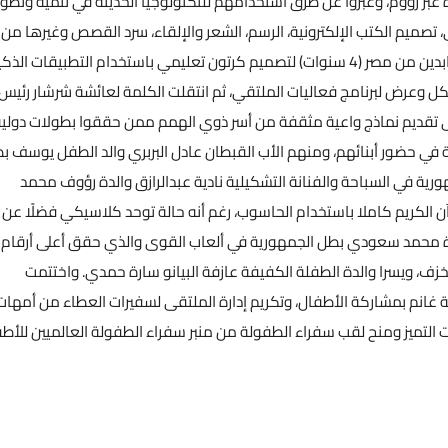
بر زووم، وعبروا عن طرق استخدامهم للتكنولوجيا الحديثة في تنمية وتطوي
صميم الكتب الإلكترونية، الرسم، الشعر والإلقاء، سرد القصص وغيرها من
المواهب المختلفة. وافتتح الملتقى بعرض سفيرة الطفولة مريم عابدين من مصر (4 سنوات) لتصميم كرتون تعليمي باستخدام التطبيقات ال
ل وعرض لبرنامج فعاليات الملتقي، ثم انتقلت الكلمة لعائشة شرشار رئيس
على تقديم نماذج واعية مثقفة من أسر ذوي الهمم ممن حققوا بطولات دولية
ة في حضور أبنائهم، ومنهم الأب القبطان عادل البربري والد الطفل يوسف ب
ية في السباحة والفنانة التشكيلية نادية عبدالرازق والدة رؤوف محمد
ن الكريم كاملا باستخدام الحاسوب، رغم أنه حالة توحد كلاسيكي فضلًا عن
لدة محمد سعودي بطل الجمهورية في ألعاب القوى والذي حقق أعلى أرقام
ف، ويسرا والدة الطفلة الكفيفة عازفة البيانو سارة حمدي. واختتمت
انم بمشاركة الأطفال، وتكريم إدارة الملتقى لسفيرات العطاء من أمهات
 التميز ومنح لقب سفراء الطفولة من منبر سفراء الطفولة العالميين للأط
تحميل المزيد