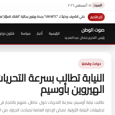
السبت
٠٨ أغسطس ٢٠٢٦
هزيمة "ترامب" فى مفاوضات إيران عبدا
آخر الأخبار
صوت الوطن
الرئيسية
أخبار
سياسة
شئون دولي
رئيس التحرير جمال عبدالمجيد
حوادث وقضايا
النيابة تطالب بسرعة التحري
الهيروين بأوسيم
طالبت نيابة أوسيم، بسرعة التحريات حول عاطل، متهم بالاتجار ف