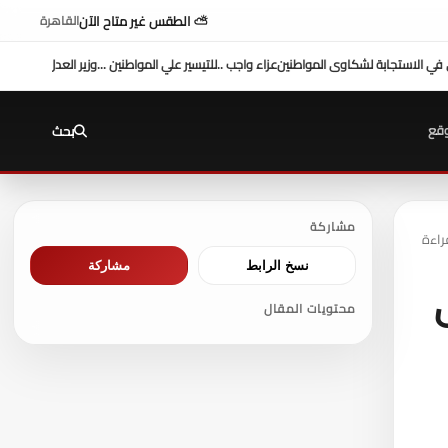
⛅ الطقس غير متاح الآن
القاهرة
ير علي المواطنين ...وزير العدل يفتتح محكمة بورفؤاد الجزئية
د. طه محمد أبو الشيخ يكتب : أ
قع
بحث
مشاركة
نسخ الرابط
مشاركة
محتويات المقال