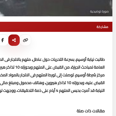
صورة توضيحية
مشاركة
طالبت نيابة أوسيم، بسرعة التحريات حول عاطل، متهم بالاتجار فى الم
العامة لمباحث الجيزة، من القبض على المتهم وبحوزته 10 تذاكر هيروين قبل ترويجها على عملائه.
مركز شرطة أوسيم، توصلت إلى تورط المتهم فى الاتجار بالمواد المخ
القبض عليه، وبحوزته 10 تذاكر هيروين، وهاتف محمول ومبلغ مالى، وبمواجهته اعترف بحيازته للمضبوطات للاتجار بها، فحرر محضر بالواقعة.
النيابة قد أمرت بحبس المتهم 4 أيام على ذمة التحقيقات، ووجهت لهم تهمة الاتجار في الهيروين.
مقالات ذات صلة