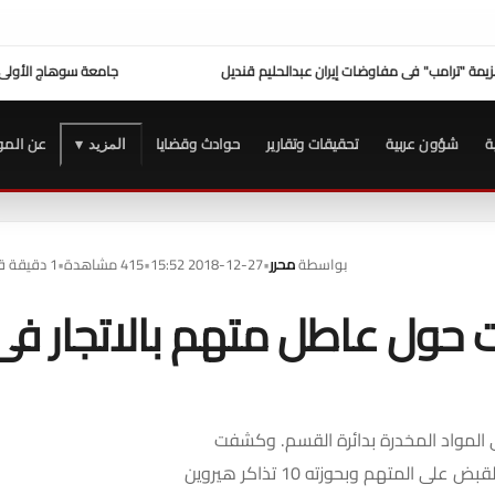
لحليم قنديل
جامعة سوهاج الأولى في الاستجابة لشكاوى المواطنين
عزاء واجب ..
للتيس
ة
شؤون عربية
تحقيقات وتقارير
حوادث وقضايا
عن المو
المزيد ▾
بواسطة
محرر
•
2018-12-27 15:52
•
415 مشاهدة
•
1 دقيقة قراءة
ات حول عاطل متهم بالاتجار فى
ى المواد المخدرة بدائرة القسم. وكشفت
تحقيقات النيابة الأولية، تمكن الإدارة العامة لمباحث الجيزة، من القبض على المتهم وبحوزته 10 تذاكر هيروين