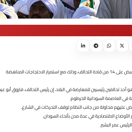
قال متحدث باسم تحالف معارض في السودان، إن السلطات ألقت القبض على 14 من قادة التحالف، وذلك مع استمرار الاحتجاجات المناهضة
د تحالفين رئيسيين للمعارضة في البلاد، إن رئيس التحالف، فاروق أبو ع
قبض عليهم محاولة من جانب النظام لوقف التحركات في الشارع.
ر الأوضاع الاقتصادية في عدة مدن بأنحاء السودان.
رئيس عمر البشير.