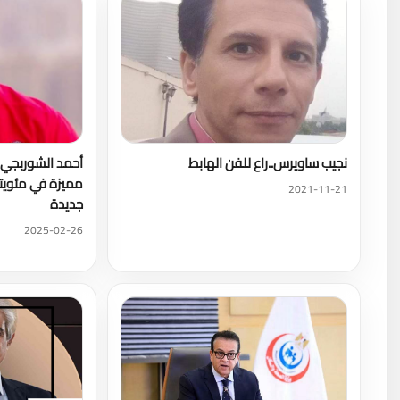
نجيب ساويرس..راع للفن الهابط
أحمد الشوربجي 
مميزة في مئويته
2021-11-21
جديدة
2025-02-26