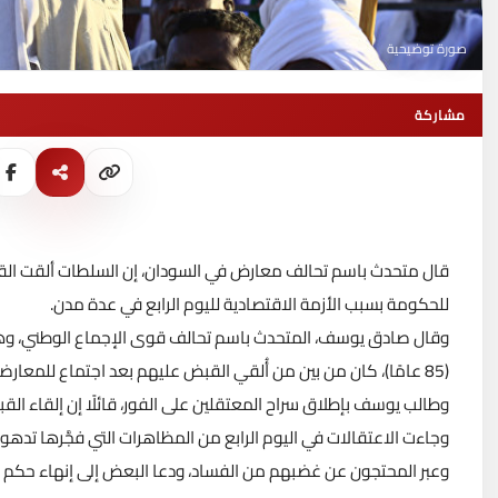
صورة توضيحية
مشاركة
للحكومة بسبب الأزمة الاقتصادية لليوم الرابع في عدة مدن.
وقال صادق يوسف، المتحدث باسم تحالف قوى الإجماع الوطني، وهو أح
(85 عامًا)، كان من بين من أُلقي القبض عليهم بعد اجتماع للمعارضة في العاصمة السودانية الخرطوم.
وطالب يوسف بإطلاق سراح المعتقلين على الفور، قائلًا إن إلقاء ال
وجاءت الاعتقالات في اليوم الرابع من المظاهرات التي فجَّرها تدهو
وعبر المحتجون عن غضبهم من الفساد، ودعا البعض إلى إنهاء حكم ال