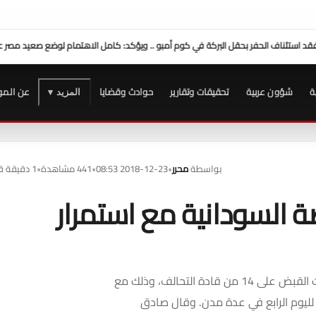
محافظ سوهاج: موافقة الرئيس السيسي على منحة 10 ملايي
ة
شؤون عربية
تحقيقات وتقارير
حوادث وقضايا
عن المو
المزيد ▾
بواسطة
محرر
•
2018-12-23 08:53
•
441 مشاهدة
•
1 دقيقة قراءة
معارضة السودانية مع استمرار
قال متحدث باسم تحالف معارض في السودان، إن السلطات ألقت القبض على 14 من قادة التحالف، وذلك مع
 لليوم الرابع في عدة مدن. وقال صادق