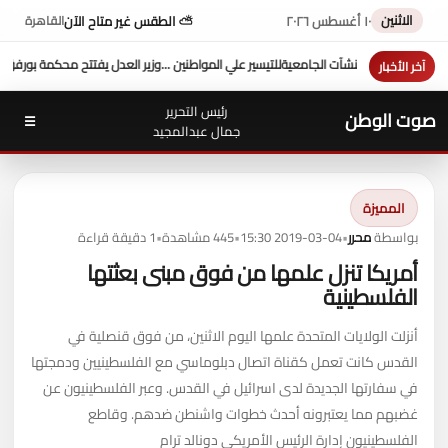
الاثنين
١٠ أغسطس ٢٠٢٦
⛅ الطقس غير متاح الآن
القاهرة
واطنين ...وزير العدل يفتتح محكمة بورفؤاد الجزئية
د. طه محمد أبو الشيخ يكتب : أداء وزارة 
آخر الأخبار
رئيس التحرير
صوت الوطن
☰
جمال عبدالمجيد
المميزة
بواسطة
محرر
•
2019-03-04 15:30
•
445 مشاهدة
•
1 دقيقة قراءة
أمريكا تنزل علمها من فوق مبنى بعثتها
الفلسطينية
أنزلت الولايات المتحدة علمها اليوم الاثنين، من فوق قنصلية في
القدس كانت تعمل كقناة اتصال دبلوماسي مع الفلسطينيين ودمجتها
في سفارتها الجديدة لدى اسرائيل في القدس. وعبر الفلسطينيون عن
غضبهم مما يعتبرونه أحدث خطوات واشنطن ضدهم. وقاطع
الفلسطينيون إدارة الرئيس الأمريكي دونالد ترام