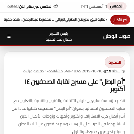
الخميس
٠٦ أغسطس ٢٠٢٦
⛅ الطقس غير متاح الآن
القاهرة
دالرحمن : هذه حقيقة التنظيمات السرية أيام مبارك
سفارة زيمبابوي تدرس إدراج رياضة الدراج
آخر الأخبار
رئيس التحرير
صوت الوطن
☰
جمال عبدالمجيد
المميزة
بواسطة
محرر
•
2019-10-10 18:45
•
648 مشاهدة
•
1 دقيقة قراءة
"أم البطل" على مسرح نقابة الصحفيين ١٤
أكتوبر
تنظم مؤسسة سلوى_علوان للثقافة والفنون والتنمية بالتعاون مع
نقابة الصحفيين احتفالية بعنوان "أم البطل" تستضيف خلالها عددا من
أسر أبطال حرب الاستنزاف وأكتوبر وأمهات وزوجات الأبطال الذين
استشهدوا في الحرب على الإرهاب وهم يدافعون عن تراب الوطن..
وسيتم تكريمهن جميعا.. وتتناول