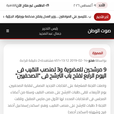
الأحد
٠٩ أغسطس ٢٠٢٦
⛅ الطقس غير متاح الآن
القاهرة
تيسير علي المواطنين ...وزير العدل يفتتح محكمة بورفؤاد الجزئية
د. طه محمد أبو الشيخ يكتب :
آخر الأخبار
رئيس التحرير
صوت الوطن
☰
جمال عبدالمجيد
المميزة
بواسطة
محرر
•
2019-02-14 13:12
•
451 مشاهدة
•
2 دقيقة قراءة
9 مرشحين للعضوية و3 لمنصب النقيب فى
اليوم الرابع لفتح باب الترشح فى "الصحفيين"
واصلت اللجنة المشرفة على انتخابات التجديد النصفى لنقابة الصحفيين،
يوم الأربعاء، تلقى طلبات الترشح على منصب النقيب وستة من أعضاء
المجلس فى الانتخابات المحدد لها الأول من مارس المقبل. وتلقت
اللجنة 3 طلبات للترشح على منصب النقيب، وهم: اسكندر إسماعيل أحمد
فرج وشهرته (اسكندر أحمد)