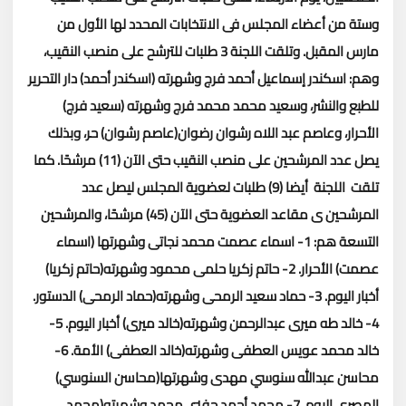
وستة من أعضاء المجلس فى الانتخابات المحدد لها الأول من
مارس المقبل.
وتلقت اللجنة 3 طلبات للترشح على منصب النقيب،
وهم: اسكندر إسماعيل أحمد فرج وشهرته (اسكندر أحمد) دار التحرير
للطبع والنشر، وسعيد محمد محمد فرج وشهرته (سعيد فرج)
الأحرار، وعاصم عبد اللاه رشوان رضوان(عاصم رشوان) حر، وبذلك
يصل عدد المرشحين على منصب النقيب حتى الآن (11) مرشحًا.
كما
تلقت اللجنة أيضا (9) طلبات لعضوية المجلس ليصل عدد
المرشحين ى مقاعد العضوية حتى الآن (45) مرشحًا، والمرشحين
التسعة هم:
1- اسماء عصمت محمد نجاتى وشهرتها (اسماء
عصمت) الأحرار.
2- حاتم زكريا حلمى محمود وشهرته(حاتم زكريا)
أخبار اليوم.
3- حماد سعيد الرمحى وشهرته(حماد الرمحى) الدستور.
4- خالد طه ميرى عبدالرحمن وشهرته(خالد ميرى) أخبار اليوم.
5-
خالد محمد عويس العطفى وشهرته(خالد العطفى) الأمة.
6-
محاسن عبدالله سنوسي مهدى وشهرتها(محاسن السنوسي)
المصرى اليوم.
7- محمد أحمد حفنى محمد وشهرته(محمد