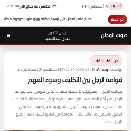
السبت
٠٨ أغسطس ٢٠٢٦
⛅ الطقس غير متاح الآن
القاهرة
كانة بورتو مارينا كوجهة متكاملة لسياحة اليخوت في مصر
عزاء واجب ..
للتيسير علي المواطن
آخر الأخبار
رئيس التحرير
صوت الوطن
☰
جمال عبدالمجيد
من القلب للقلب
بواسطة
Amany
•
2026-02-10 22:51
•
667 مشاهدة
•
2 دقيقة قراءة
قوامة الرجل بين التكليف وسوء الفهم
قِوامة الرجل… مسؤولية لا سلطة بقلم د.أمانى موسى تعد قِوامة
الرجل من أكثر المفاهيم التي أسيء فهمها في مجتمعاتنا، فاختلطت
عند البعض بالسيطرة، وعند آخرين بالتمييز، بينما جوهرها الحقيقي
أعمق وأسمى من ذلك بكثير. القِوامة في أصلها ليست امتيازًا يُمنح
للرجل، ولا...