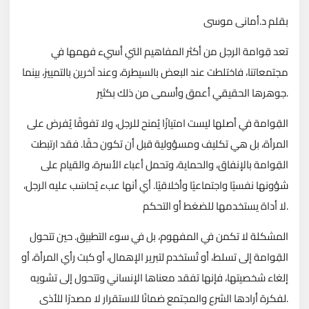
بقلم د.أمانى موسى
تعد قِوامة الرجل من أكثر المفاهيم التي أسيء فهمها في
مجتمعاتنا، فاختلطت عند البعض بالسيطرة، وعند آخرين بالتمييز، بينما
جوهرها الحقيقي أعمق وأسمى من ذلك بكثير.
القِوامة في أصلها ليست امتيازًا يُمنح للرجل، ولا تفوقًا يُفرض على
المرأة، بل هي تكليف ومسؤولية قبل أن تكون حقًا. فقد ارتبطت
القِوامة بالإنفاق، والحماية، وتحمل أعباء الأسرة، والقيام على
شؤونها نفسيًا واجتماعيًا وأخلاقيًا. أي أنها عبء يُحاسَب عليه الرجل،
لا أداة يستخدمها للضغط أو التحكم.
المشكلة لا تكمن في المفهوم، بل في سوء التطبيق. حين تتحول
القِوامة إلى تسلط، أو تُستخدم لتبرير الإهمال، أو كبت رأي المرأة، أو
إلغاء شخصيتها، فإنها تفقد معناها الإنساني وتتحول إلى تشويه
لفكرة أرادها الشرع والمجتمع ضمانًا للاستقرار لا مصدرًا للأذى.