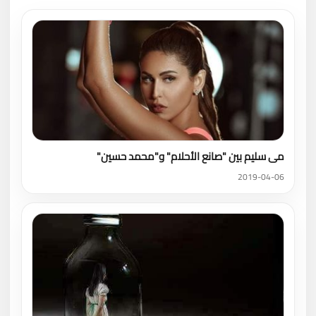
مى سليم بين "صانع الأحلام" و"محمد حسين"
2019-04-06